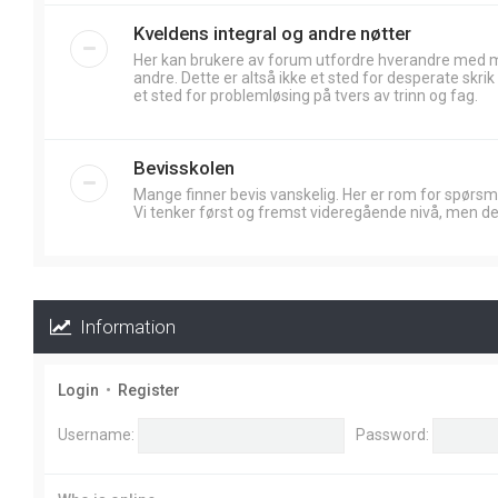
Kveldens integral og andre nøtter
Her kan brukere av forum utfordre hverandre med
andre. Dette er altså ikke et sted for desperate skr
et sted for problemløsing på tvers av trinn og fag.
Bevisskolen
Mange finner bevis vanskelig. Her er rom for spørsm
Vi tenker først og fremst videregående nivå, men de
Information
Login
•
Register
Username:
Password: