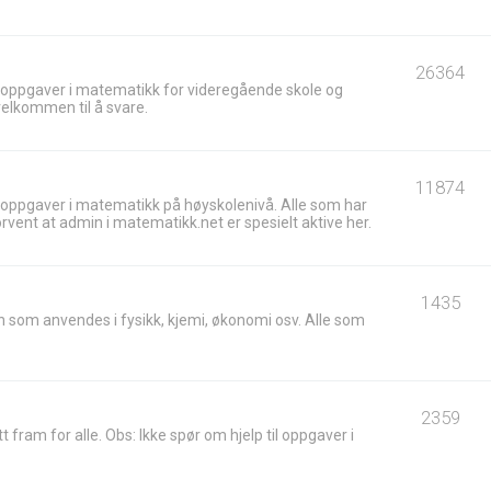
26364
 oppgaver i matematikk for videregående skole og
velkommen til å svare.
11874
 oppgaver i matematikk på høyskolenivå. Alle som har
ent at admin i matematikk.net er spesielt aktive her.
1435
 som anvendes i fysikk, kjemi, økonomi osv. Alle som
2359
t fram for alle. Obs: Ikke spør om hjelp til oppgaver i