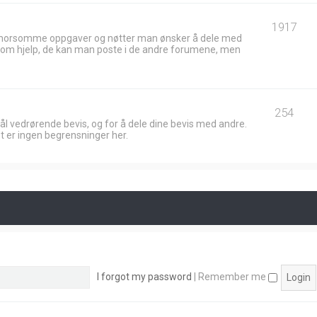
1917
 morsomme oppgaver og nøtter man ønsker å dele med
ik om hjelp, de kan man poste i de andre forumene, men
254
ål vedrørende bevis, og for å dele dine bevis med andre.
t er ingen begrensninger her.
I forgot my password
|
Remember me