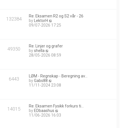
w
t
h
Re: Eksamen R2 og S2 vår - 26
e
132384
V
by
LektorH
l
i
09/07-2026 17:25
a
e
t
w
e
t
s
h
t
Re: Linjer og grafer
e
49350
p
V
by
shella
l
o
i
28/05-2026 08:59
a
s
e
t
t
w
e
t
s
h
t
LØM - Regnskap - Beregning av…
e
6443
p
V
by
Gabs88
l
o
i
11/11-2024 23:08
a
s
e
t
t
w
e
t
s
h
t
Re: Eksamen Fysikk forkurs ti…
e
14015
p
V
by
EDbaashus
l
o
i
11/06-2026 16:03
a
s
e
t
t
w
e