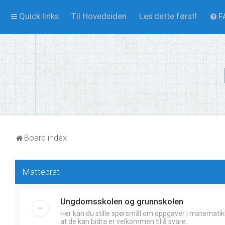
Quick links
Til Hovedsiden
Les dette først!
F
Board index
Matteprat
Ungdomsskolen og grunnskolen
Her kan du stille spørsmål om oppgaver i matematik
at de kan bidra er velkommen til å svare.