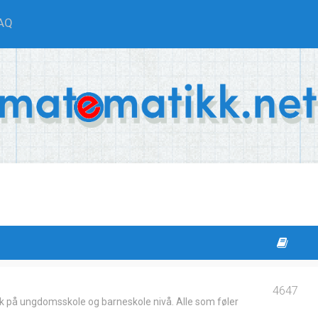
AQ
4647
k på ungdomsskole og barneskole nivå. Alle som føler