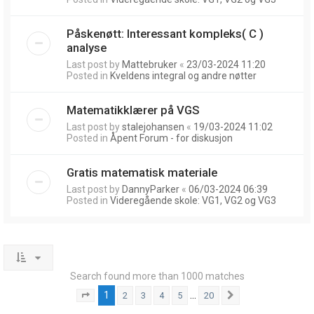
Påskenøtt: Interessant kompleks( C )
analyse
Last post by
Mattebruker
«
23/03-2024 11:20
Posted in
Kveldens integral og andre nøtter
Matematikklærer på VGS
Last post by
stalejohansen
«
19/03-2024 11:02
Posted in
Åpent Forum - for diskusjon
Gratis matematisk materiale
Last post by
DannyParker
«
06/03-2024 06:39
Posted in
Videregående skole: VG1, VG2 og VG3
Search found more than 1000 matches
1
…
2
3
4
5
20
Page
1
of
20
Next