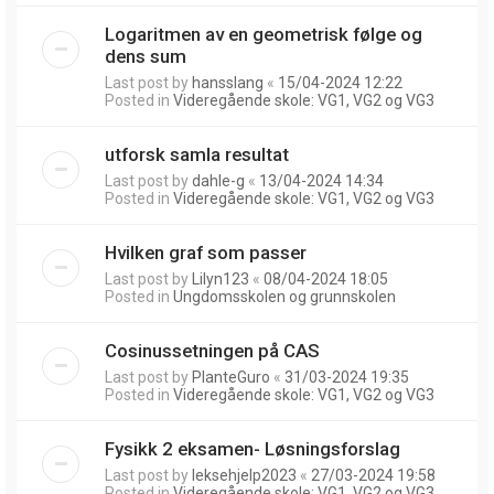
Logaritmen av en geometrisk følge og
dens sum
Last post by
hansslang
«
15/04-2024 12:22
Posted in
Videregående skole: VG1, VG2 og VG3
utforsk samla resultat
Last post by
dahle-g
«
13/04-2024 14:34
Posted in
Videregående skole: VG1, VG2 og VG3
Hvilken graf som passer
Last post by
Lilyn123
«
08/04-2024 18:05
Posted in
Ungdomsskolen og grunnskolen
Cosinussetningen på CAS
Last post by
PlanteGuro
«
31/03-2024 19:35
Posted in
Videregående skole: VG1, VG2 og VG3
Fysikk 2 eksamen- Løsningsforslag
Last post by
leksehjelp2023
«
27/03-2024 19:58
Posted in
Videregående skole: VG1, VG2 og VG3