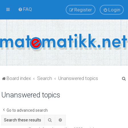
FAQ
Register
Login
Board index
Search
Unanswered topics
Unanswered topics
r
Go to advanced search
Search
Advanced search