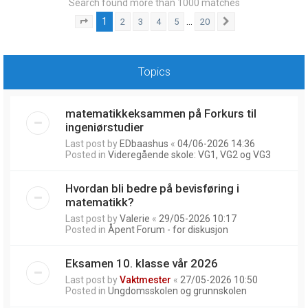
Search found more than 1000 matches
1
…
2
3
4
5
20
Page
1
of
20
Next
Topics
matematikkeksammen på Forkurs til
ingeniørstudier
Last post by
EDbaashus
«
04/06-2026 14:36
Posted in
Videregående skole: VG1, VG2 og VG3
Hvordan bli bedre på bevisføring i
matematikk?
Last post by
Valerie
«
29/05-2026 10:17
Posted in
Åpent Forum - for diskusjon
Eksamen 10. klasse vår 2026
Last post by
Vaktmester
«
27/05-2026 10:50
Posted in
Ungdomsskolen og grunnskolen