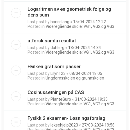
Logaritmen av en geometrisk følge og
dens sum
Last post by
hansslang
«
15/04-2024 12:22
Posted in
Videregående skole: VG1, VG2 og VG3
utforsk samla resultat
Last post by
dahle-g
«
13/04-2024 14:34
Posted in
Videregående skole: VG1, VG2 og VG3
Hvilken graf som passer
Last post by
Lilyn123
«
08/04-2024 18:05
Posted in
Ungdomsskolen og grunnskolen
Cosinussetningen på CAS
Last post by
PlanteGuro
«
31/03-2024 19:35
Posted in
Videregående skole: VG1, VG2 og VG3
Fysikk 2 eksamen- Løsningsforslag
Last post by
leksehjelp2023
«
27/03-2024 19:58
Posted in
Videregående skole: VG1, VG2 og VG3