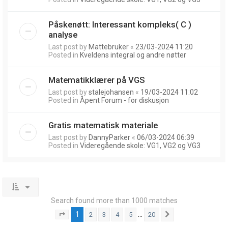
Påskenøtt: Interessant kompleks( C )
analyse
Last post by
Mattebruker
«
23/03-2024 11:20
Posted in
Kveldens integral og andre nøtter
Matematikklærer på VGS
Last post by
stalejohansen
«
19/03-2024 11:02
Posted in
Åpent Forum - for diskusjon
Gratis matematisk materiale
Last post by
DannyParker
«
06/03-2024 06:39
Posted in
Videregående skole: VG1, VG2 og VG3
Search found more than 1000 matches
1
…
2
3
4
5
20
Page
1
of
20
Next