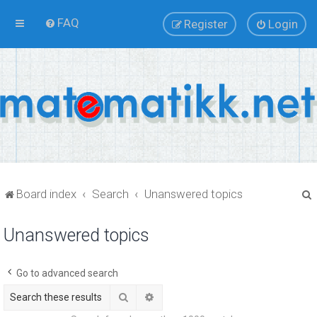
FAQ
Register
Login
Board index
Search
Unanswered topics
Unanswered topics
r
Go to advanced search
Search
Advanced search