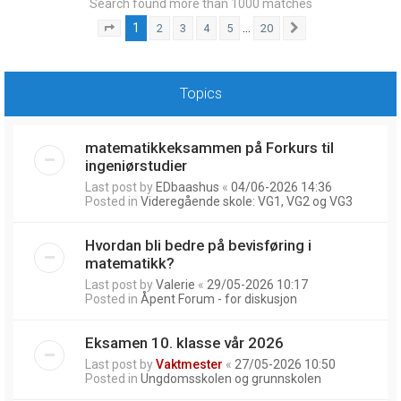
Search found more than 1000 matches
1
…
2
3
4
5
20
Page
1
of
20
Next
Topics
matematikkeksammen på Forkurs til
ingeniørstudier
Last post by
EDbaashus
«
04/06-2026 14:36
Posted in
Videregående skole: VG1, VG2 og VG3
Hvordan bli bedre på bevisføring i
matematikk?
Last post by
Valerie
«
29/05-2026 10:17
Posted in
Åpent Forum - for diskusjon
Eksamen 10. klasse vår 2026
Last post by
Vaktmester
«
27/05-2026 10:50
Posted in
Ungdomsskolen og grunnskolen