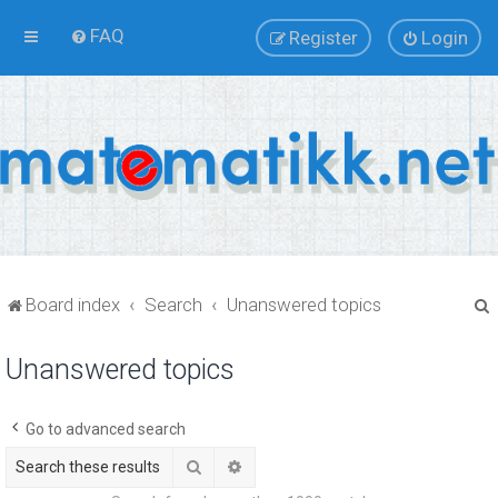
FAQ
Register
Login
Board index
Search
Unanswered topics
Unanswered topics
r
Go to advanced search
Search
Advanced search