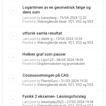
Logaritmen av en geometrisk følge og
dens sum
Last post by
hansslang
«
15/04-2024 12:22
Posted in
Videregående skole: VG1, VG2 og VG3
utforsk samla resultat
Last post by
dahle-g
«
13/04-2024 14:34
Posted in
Videregående skole: VG1, VG2 og VG3
Hvilken graf som passer
Last post by
Lilyn123
«
08/04-2024 18:05
Posted in
Ungdomsskolen og grunnskolen
Cosinussetningen på CAS
Last post by
PlanteGuro
«
31/03-2024 19:35
Posted in
Videregående skole: VG1, VG2 og VG3
Fysikk 2 eksamen- Løsningsforslag
Last post by
leksehjelp2023
«
27/03-2024 19:58
Posted in
Videregående skole: VG1, VG2 og VG3