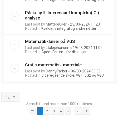
Påskenøtt: Interessant kompleks( C )
analyse
Last post by
Mattebruker
«
23/03-2024 11:20
Posted in
Kveldens integral og andre nøtter
Matematikklærer på VGS
Last post by
stalejohansen
«
19/03-2024 11:02
Posted in
Åpent Forum - for diskusjon
Gratis matematisk materiale
Last post by
DannyParker
«
06/03-2024 06:39
Posted in
Videregående skole: VG1, VG2 og VG3
Search found more than 1000 matches
1
…
2
3
4
5
20
Page
1
of
20
Next