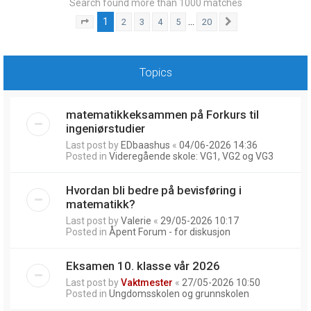
Search found more than 1000 matches
1
…
2
3
4
5
20
Page
1
of
20
Next
Topics
matematikkeksammen på Forkurs til
ingeniørstudier
Last post by
EDbaashus
«
04/06-2026 14:36
Posted in
Videregående skole: VG1, VG2 og VG3
Hvordan bli bedre på bevisføring i
matematikk?
Last post by
Valerie
«
29/05-2026 10:17
Posted in
Åpent Forum - for diskusjon
Eksamen 10. klasse vår 2026
Last post by
Vaktmester
«
27/05-2026 10:50
Posted in
Ungdomsskolen og grunnskolen