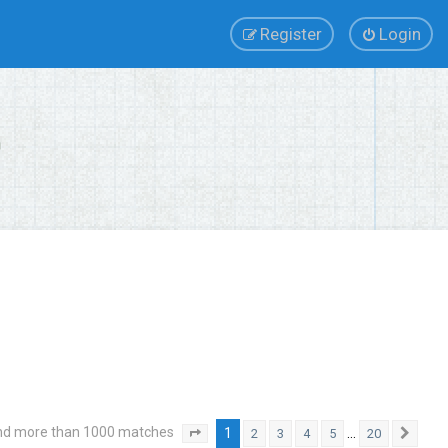
Register
Login
nd more than 1000 matches
1
…
2
3
4
5
20
Page
1
of
20
Next