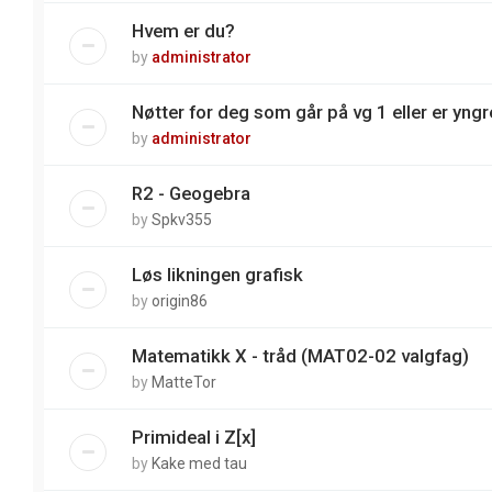
Hvem er du?
by
administrator
Nøtter for deg som går på vg 1 eller er yngre
by
administrator
R2 - Geogebra
by
Spkv355
Løs likningen grafisk
by
origin86
Matematikk X - tråd (MAT02-02 valgfag)
by
MatteTor
Primideal i Z[x]
by
Kake med tau