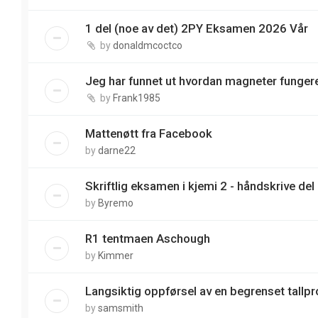
1 del (noe av det) 2PY Eksamen 2026 Vår
by
donaldmcoctco
Jeg har funnet ut hvordan magneter funger
by
Frank1985
Mattenøtt fra Facebook
by
darne22
Skriftlig eksamen i kjemi 2 - håndskrive del
by
Byremo
R1 tentmaen Aschough
by
Kimmer
Langsiktig oppførsel av en begrenset tallp
by
samsmith