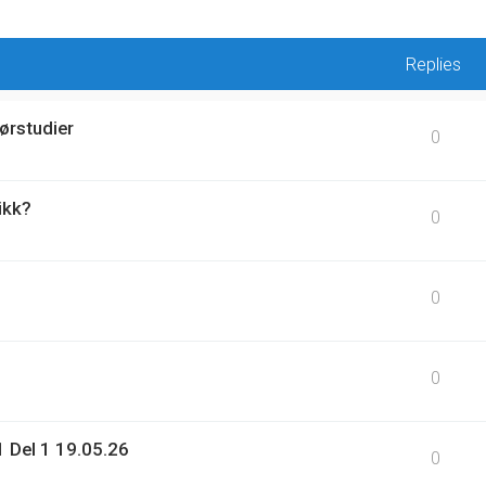
Replies
ørstudier
0
ikk?
0
0
0
 Del 1 19.05.26
0