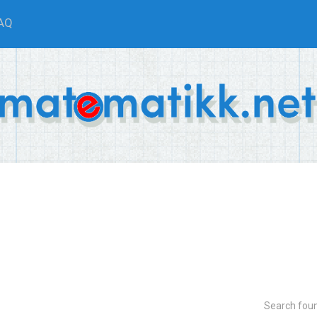
AQ
Search fou