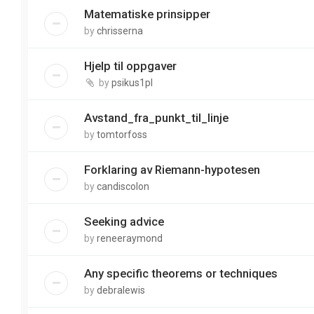
Matematiske prinsipper
by
chrisserna
Hjelp til oppgaver
by
psikus1pl
Avstand_fra_punkt_til_linje
by
tomtorfoss
Forklaring av Riemann-hypotesen
by
candiscolon
Seeking advice
by
reneeraymond
Any specific theorems or techniques
by
debralewis