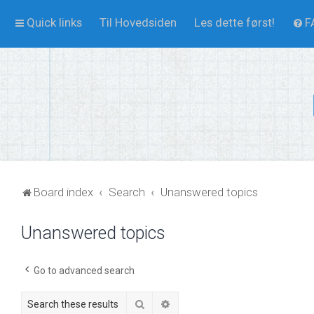
Quick links
Til Hovedsiden
Les dette først!
F
Board index
Search
Unanswered topics
Unanswered topics
Go to advanced search
Search
Advanced search