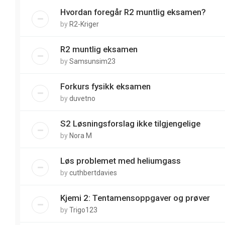
Hvordan foregår R2 muntlig eksamen?
by
R2-Kriger
R2 muntlig eksamen
by
Samsunsim23
Forkurs fysikk eksamen
by
duvetno
S2 Løsningsforslag ikke tilgjengelige
by
Nora M
Løs problemet med heliumgass
by
cuthbertdavies
Kjemi 2: Tentamensoppgaver og prøver
by
Trigo123