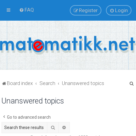
FAQ
Register
Login
Board index
Search
Unanswered topics
Unanswered topics
r
Go to advanced search
Search
Advanced search