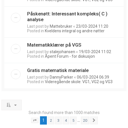
Påskenøtt: Interessant kompleks( C )
analyse
Last post by
Mattebruker
«
23/03-2024 11:20
Posted in
Kveldens integral og andre nøtter
Matematikklærer på VGS
Last post by
stalejohansen
«
19/03-2024 11:02
Posted in
Åpent Forum - for diskusjon
Gratis matematisk materiale
Last post by
DannyParker
«
06/03-2024 06:39
Posted in
Videregående skole: VG1, VG2 og VG3
Search found more than 1000 matches
1
…
2
3
4
5
20
Page
1
of
20
Next