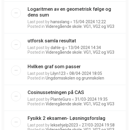
Logaritmen av en geometrisk følge og
dens sum
Last post by
hansslang
«
15/04-2024 12:22
Posted in
Videregående skole: VG1, VG2 og VG3
utforsk samla resultat
Last post by
dahle-g
«
13/04-2024 14:34
Posted in
Videregående skole: VG1, VG2 og VG3
Hvilken graf som passer
Last post by
Lilyn123
«
08/04-2024 18:05
Posted in
Ungdomsskolen og grunnskolen
Cosinussetningen på CAS
Last post by
PlanteGuro
«
31/03-2024 19:35
Posted in
Videregående skole: VG1, VG2 og VG3
Fysikk 2 eksamen- Løsningsforslag
Last post by
leksehjelp2023
«
27/03-2024 19:58
Posted in
Videregående skole: VG1, VG2 og VG3