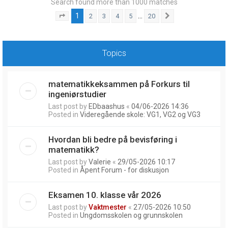
Search found more than 1000 matches
1
…
2
3
4
5
20
Page
1
of
20
Next
Topics
matematikkeksammen på Forkurs til
ingeniørstudier
Last post by
EDbaashus
«
04/06-2026 14:36
Posted in
Videregående skole: VG1, VG2 og VG3
Hvordan bli bedre på bevisføring i
matematikk?
Last post by
Valerie
«
29/05-2026 10:17
Posted in
Åpent Forum - for diskusjon
Eksamen 10. klasse vår 2026
Last post by
Vaktmester
«
27/05-2026 10:50
Posted in
Ungdomsskolen og grunnskolen