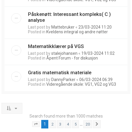
Påskenøtt: Interessant kompleks( C )
analyse
Last post by
Mattebruker
«
23/03-2024 11:20
Posted in
Kveldens integral og andre nøtter
Matematikklærer på VGS
Last post by
stalejohansen
«
19/03-2024 11:02
Posted in
Åpent Forum - for diskusjon
Gratis matematisk materiale
Last post by
DannyParker
«
06/03-2024 06:39
Posted in
Videregående skole: VG1, VG2 og VG3
Search found more than 1000 matches
1
…
2
3
4
5
20
Page
1
of
20
Next