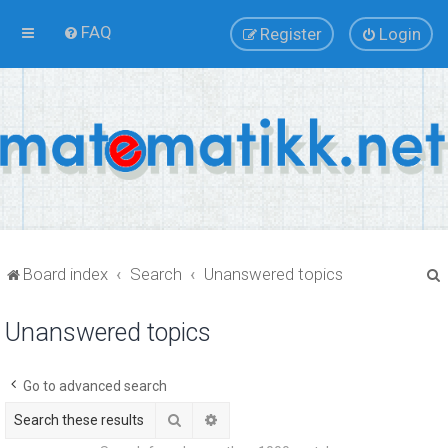
FAQ
Register
Login
Board index
Search
Unanswered topics
Unanswered topics
r
Go to advanced search
Search
Advanced search