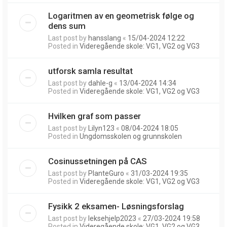
Logaritmen av en geometrisk følge og
dens sum
Last post by
hansslang
«
15/04-2024 12:22
Posted in
Videregående skole: VG1, VG2 og VG3
utforsk samla resultat
Last post by
dahle-g
«
13/04-2024 14:34
Posted in
Videregående skole: VG1, VG2 og VG3
Hvilken graf som passer
Last post by
Lilyn123
«
08/04-2024 18:05
Posted in
Ungdomsskolen og grunnskolen
Cosinussetningen på CAS
Last post by
PlanteGuro
«
31/03-2024 19:35
Posted in
Videregående skole: VG1, VG2 og VG3
Fysikk 2 eksamen- Løsningsforslag
Last post by
leksehjelp2023
«
27/03-2024 19:58
Posted in
Videregående skole: VG1, VG2 og VG3