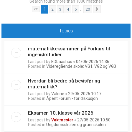
Search found more than 1000 matches
1
…
2
3
4
5
20
Page
1
of
20
Next
Topics
matematikkeksammen på Forkurs til
ingeniørstudier
Last post by
EDbaashus
«
04/06-2026 14:36
Posted in
Videregående skole: VG1, VG2 og VG3
Hvordan bli bedre på bevisføring i
matematikk?
Last post by
Valerie
«
29/05-2026 10:17
Posted in
Åpent Forum - for diskusjon
Eksamen 10. klasse vår 2026
Last post by
Vaktmester
«
27/05-2026 10:50
Posted in
Ungdomsskolen og grunnskolen