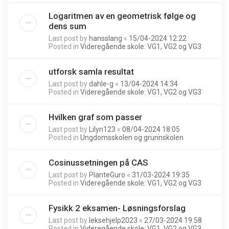
Logaritmen av en geometrisk følge og
dens sum
Last post by
hansslang
«
15/04-2024 12:22
Posted in
Videregående skole: VG1, VG2 og VG3
utforsk samla resultat
Last post by
dahle-g
«
13/04-2024 14:34
Posted in
Videregående skole: VG1, VG2 og VG3
Hvilken graf som passer
Last post by
Lilyn123
«
08/04-2024 18:05
Posted in
Ungdomsskolen og grunnskolen
Cosinussetningen på CAS
Last post by
PlanteGuro
«
31/03-2024 19:35
Posted in
Videregående skole: VG1, VG2 og VG3
Fysikk 2 eksamen- Løsningsforslag
Last post by
leksehjelp2023
«
27/03-2024 19:58
Posted in
Videregående skole: VG1, VG2 og VG3