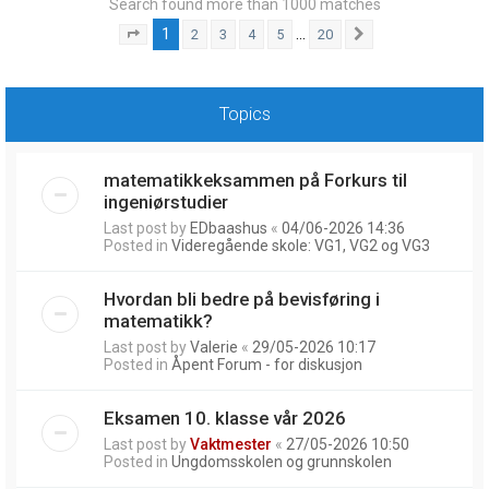
Search found more than 1000 matches
1
…
2
3
4
5
20
Page
1
of
20
Next
Topics
matematikkeksammen på Forkurs til
ingeniørstudier
Last post by
EDbaashus
«
04/06-2026 14:36
Posted in
Videregående skole: VG1, VG2 og VG3
Hvordan bli bedre på bevisføring i
matematikk?
Last post by
Valerie
«
29/05-2026 10:17
Posted in
Åpent Forum - for diskusjon
Eksamen 10. klasse vår 2026
Last post by
Vaktmester
«
27/05-2026 10:50
Posted in
Ungdomsskolen og grunnskolen