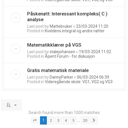
Påskenøtt: Interessant kompleks( C )
analyse
Last post by
Mattebruker
«
23/03-2024 11:20
Posted in
Kveldens integral og andre nøtter
Matematikklærer på VGS
Last post by
stalejohansen
«
19/03-2024 11:02
Posted in
Åpent Forum - for diskusjon
Gratis matematisk materiale
Last post by
DannyParker
«
06/03-2024 06:39
Posted in
Videregående skole: VG1, VG2 og VG3
Search found more than 1000 matches
1
…
2
3
4
5
20
Page
1
of
20
Next