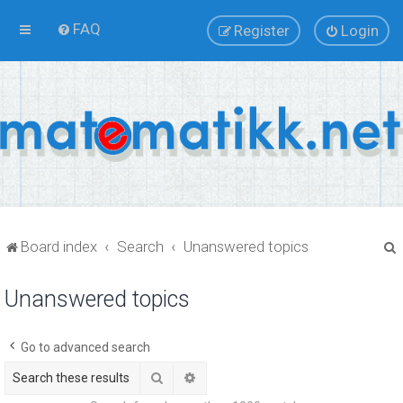
FAQ
Register
Login
Board index
Search
Unanswered topics
Unanswered topics
r
Go to advanced search
Search
Advanced search