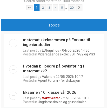
Search found more than 1000 matches
1
…
2
3
4
5
20
Page
1
of
20
Next
Topics
matematikkeksammen på Forkurs til
ingeniørstudier
Last post by
EDbaashus
«
04/06-2026 14:36
Posted in
Videregående skole: VG1, VG2 og VG3
Hvordan bli bedre på bevisføring i
matematikk?
Last post by
Valerie
«
29/05-2026 10:17
Posted in
Åpent Forum - for diskusjon
Eksamen 10. klasse vår 2026
Last post by
Vaktmester
«
27/05-2026 10:50
Posted in
Ungdomsskolen og grunnskolen