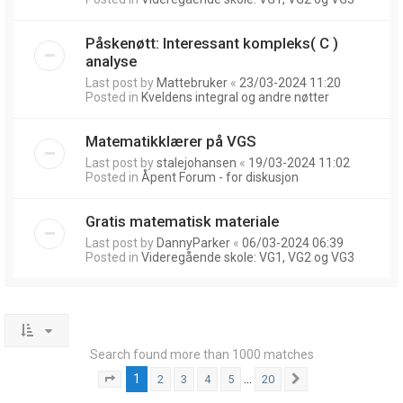
Påskenøtt: Interessant kompleks( C )
analyse
Last post by
Mattebruker
«
23/03-2024 11:20
Posted in
Kveldens integral og andre nøtter
Matematikklærer på VGS
Last post by
stalejohansen
«
19/03-2024 11:02
Posted in
Åpent Forum - for diskusjon
Gratis matematisk materiale
Last post by
DannyParker
«
06/03-2024 06:39
Posted in
Videregående skole: VG1, VG2 og VG3
Search found more than 1000 matches
1
…
2
3
4
5
20
Page
1
of
20
Next