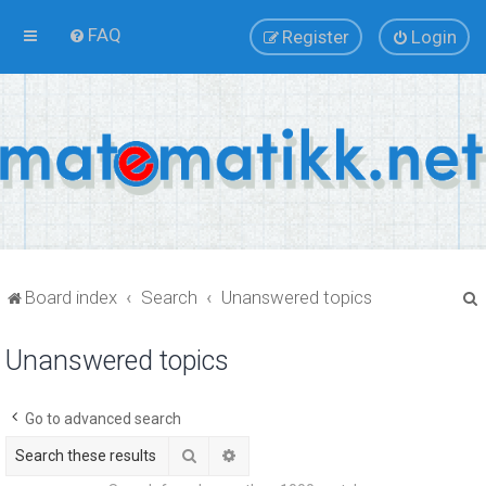
FAQ
Register
Login
Board index
Search
Unanswered topics
Unanswered topics
r
Go to advanced search
Search
Advanced search