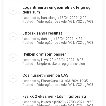
Logaritmen av en geometrisk følge og
dens sum
Last post by
hansslang
«
15/04-2024 12:22
Posted in
Videregående skole: VG1, VG2 og VG3
utforsk samla resultat
Last post by
dahle-g
«
13/04-2024 14:34
Posted in
Videregående skole: VG1, VG2 og VG3
Hvilken graf som passer
Last post by
Lilyn123
«
08/04-2024 18:05
Posted in
Ungdomsskolen og grunnskolen
Cosinussetningen på CAS
Last post by
PlanteGuro
«
31/03-2024 19:35
Posted in
Videregående skole: VG1, VG2 og VG3
Fysikk 2 eksamen- Løsningsforslag
Last post by
leksehjelp2023
«
27/03-2024 19:58
Posted in
Videregående skole: VG1, VG2 og VG3