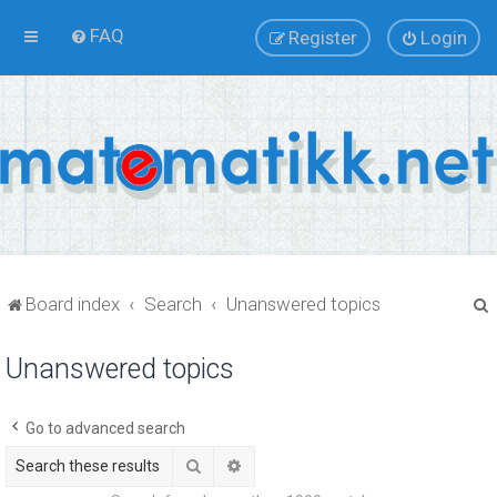
FAQ
Register
Login
Board index
Search
Unanswered topics
Unanswered topics
r
Go to advanced search
Search
Advanced search