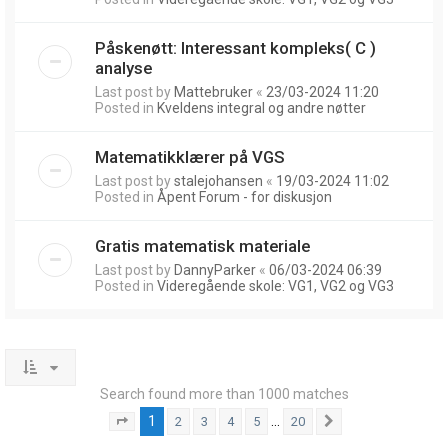
Påskenøtt: Interessant kompleks( C )
analyse
Last post by
Mattebruker
«
23/03-2024 11:20
Posted in
Kveldens integral og andre nøtter
Matematikklærer på VGS
Last post by
stalejohansen
«
19/03-2024 11:02
Posted in
Åpent Forum - for diskusjon
Gratis matematisk materiale
Last post by
DannyParker
«
06/03-2024 06:39
Posted in
Videregående skole: VG1, VG2 og VG3
Search found more than 1000 matches
1
…
2
3
4
5
20
Page
1
of
20
Next