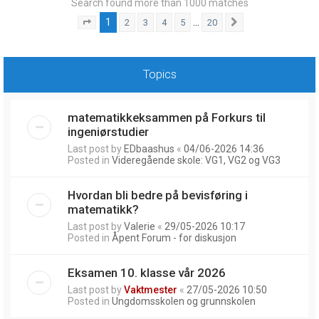
Search found more than 1000 matches
1
…
2
3
4
5
20
Page
1
of
20
Next
Topics
matematikkeksammen på Forkurs til
ingeniørstudier
Last post by
EDbaashus
«
04/06-2026 14:36
Posted in
Videregående skole: VG1, VG2 og VG3
Hvordan bli bedre på bevisføring i
matematikk?
Last post by
Valerie
«
29/05-2026 10:17
Posted in
Åpent Forum - for diskusjon
Eksamen 10. klasse vår 2026
Last post by
Vaktmester
«
27/05-2026 10:50
Posted in
Ungdomsskolen og grunnskolen