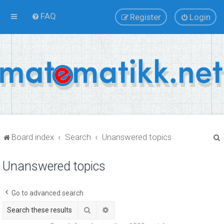
FAQ
Register
Login
Board index
Search
Unanswered topics
Unanswered topics
r
Go to advanced search
Search
Advanced search