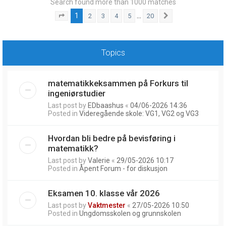
Search found more than 1000 matches
1
…
2
3
4
5
20
Page
1
of
20
Next
Topics
matematikkeksammen på Forkurs til
ingeniørstudier
Last post by
EDbaashus
«
04/06-2026 14:36
Posted in
Videregående skole: VG1, VG2 og VG3
Hvordan bli bedre på bevisføring i
matematikk?
Last post by
Valerie
«
29/05-2026 10:17
Posted in
Åpent Forum - for diskusjon
Eksamen 10. klasse vår 2026
Last post by
Vaktmester
«
27/05-2026 10:50
Posted in
Ungdomsskolen og grunnskolen