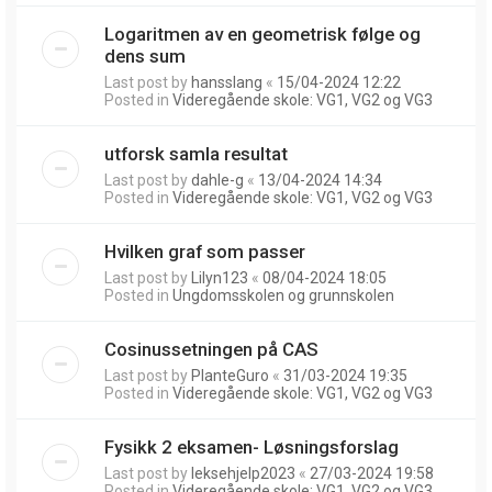
Logaritmen av en geometrisk følge og
dens sum
Last post by
hansslang
«
15/04-2024 12:22
Posted in
Videregående skole: VG1, VG2 og VG3
utforsk samla resultat
Last post by
dahle-g
«
13/04-2024 14:34
Posted in
Videregående skole: VG1, VG2 og VG3
Hvilken graf som passer
Last post by
Lilyn123
«
08/04-2024 18:05
Posted in
Ungdomsskolen og grunnskolen
Cosinussetningen på CAS
Last post by
PlanteGuro
«
31/03-2024 19:35
Posted in
Videregående skole: VG1, VG2 og VG3
Fysikk 2 eksamen- Løsningsforslag
Last post by
leksehjelp2023
«
27/03-2024 19:58
Posted in
Videregående skole: VG1, VG2 og VG3