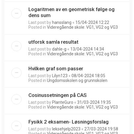
Logaritmen av en geometrisk følge og
dens sum
Last post by
hansslang
«
15/04-2024 12:22
Posted in
Videregående skole: VG1, VG2 og VG3
utforsk samla resultat
Last post by
dahle-g
«
13/04-2024 14:34
Posted in
Videregående skole: VG1, VG2 og VG3
Hvilken graf som passer
Last post by
Lilyn123
«
08/04-2024 18:05
Posted in
Ungdomsskolen og grunnskolen
Cosinussetningen på CAS
Last post by
PlanteGuro
«
31/03-2024 19:35
Posted in
Videregående skole: VG1, VG2 og VG3
Fysikk 2 eksamen- Løsningsforslag
Last post by
leksehjelp2023
«
27/03-2024 19:58
Posted in
Videregående skole: VG1, VG2 og VG3