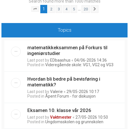
Search found more than 1000 matches
1
…
2
3
4
5
20
Page
1
of
20
Next
Topics
matematikkeksammen på Forkurs til
ingeniørstudier
Last post by
EDbaashus
«
04/06-2026 14:36
Posted in
Videregående skole: VG1, VG2 og VG3
Hvordan bli bedre på bevisføring i
matematikk?
Last post by
Valerie
«
29/05-2026 10:17
Posted in
Åpent Forum - for diskusjon
Eksamen 10. klasse vår 2026
Last post by
Vaktmester
«
27/05-2026 10:50
Posted in
Ungdomsskolen og grunnskolen