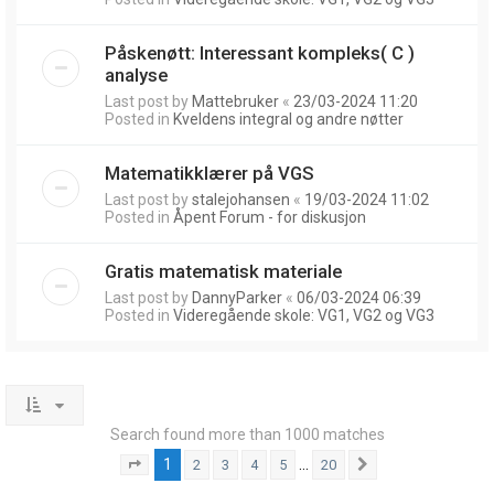
Påskenøtt: Interessant kompleks( C )
analyse
Last post by
Mattebruker
«
23/03-2024 11:20
Posted in
Kveldens integral og andre nøtter
Matematikklærer på VGS
Last post by
stalejohansen
«
19/03-2024 11:02
Posted in
Åpent Forum - for diskusjon
Gratis matematisk materiale
Last post by
DannyParker
«
06/03-2024 06:39
Posted in
Videregående skole: VG1, VG2 og VG3
Search found more than 1000 matches
1
…
2
3
4
5
20
Page
1
of
20
Next