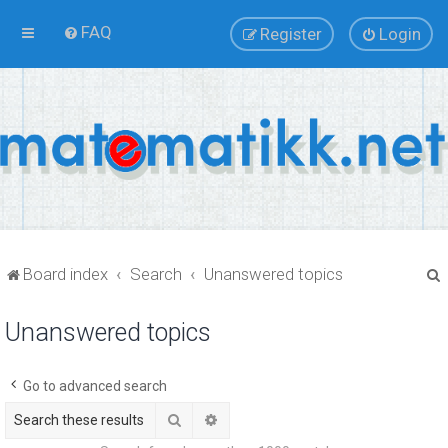
FAQ
Register
Login
Board index
Search
Unanswered topics
Unanswered topics
r
Go to advanced search
Search
Advanced search