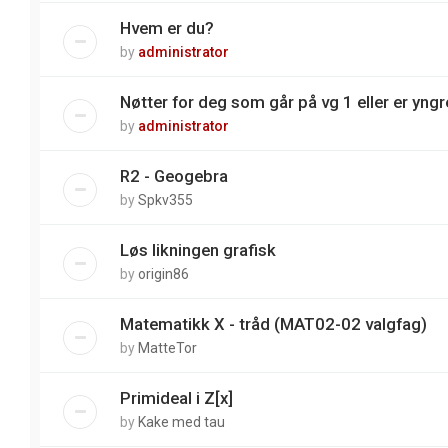
Hvem er du?
by
administrator
Nøtter for deg som går på vg 1 eller er yngre
by
administrator
R2 - Geogebra
by
Spkv355
Løs likningen grafisk
by
origin86
Matematikk X - tråd (MAT02-02 valgfag)
by
MatteTor
Primideal i Z[x]
by
Kake med tau