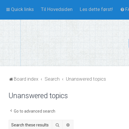
Quick links
Til Hovedsiden
Les dette først!
F
Board index
Search
Unanswered topics
Unanswered topics
Go to advanced search
Search
Advanced search