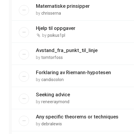
Matematiske prinsipper
by
chrisserna
Hjelp til oppgaver
by
psikus1pl
Avstand_fra_punkt_til_linje
by
tomtorfoss
Forklaring av Riemann-hypotesen
by
candiscolon
Seeking advice
by
reneeraymond
Any specific theorems or techniques
by
debralewis