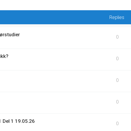
Replies
ørstudier
0
ikk?
0
0
0
 Del 1 19.05.26
0