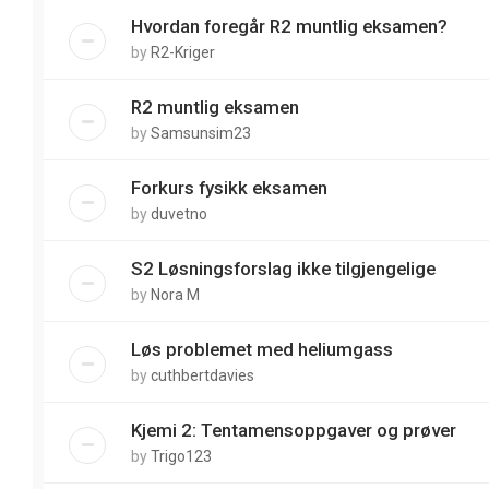
Hvordan foregår R2 muntlig eksamen?
by
R2-Kriger
R2 muntlig eksamen
by
Samsunsim23
Forkurs fysikk eksamen
by
duvetno
S2 Løsningsforslag ikke tilgjengelige
by
Nora M
Løs problemet med heliumgass
by
cuthbertdavies
Kjemi 2: Tentamensoppgaver og prøver
by
Trigo123