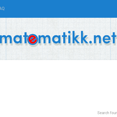
AQ
Search fou