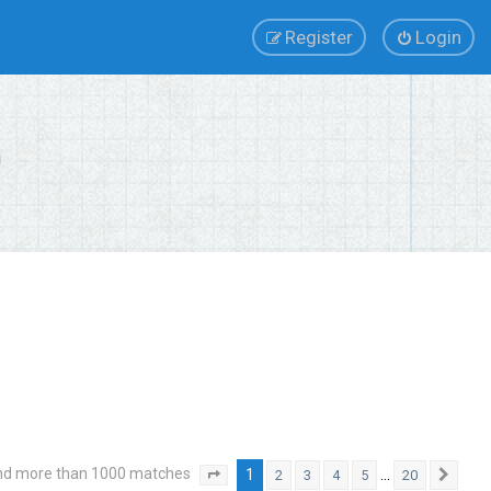
Register
Login
nd more than 1000 matches
1
…
2
3
4
5
20
Page
1
of
20
Next