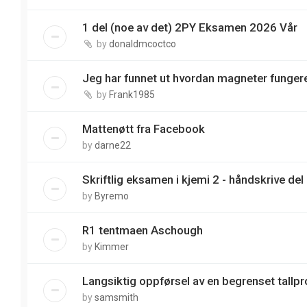
1 del (noe av det) 2PY Eksamen 2026 Vår
by
donaldmcoctco
Jeg har funnet ut hvordan magneter funger
by
Frank1985
Mattenøtt fra Facebook
by
darne22
Skriftlig eksamen i kjemi 2 - håndskrive del
by
Byremo
R1 tentmaen Aschough
by
Kimmer
Langsiktig oppførsel av en begrenset tallp
by
samsmith