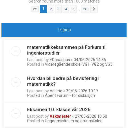
Search found more than 1000 matches
1
…
2
3
4
5
20
Page
1
of
20
Next
Topics
matematikkeksammen på Forkurs til
ingeniørstudier
Last post by
EDbaashus
«
04/06-2026 14:36
Posted in
Videregående skole: VG1, VG2 og VG3
Hvordan bli bedre på bevisføring i
matematikk?
Last post by
Valerie
«
29/05-2026 10:17
Posted in
Åpent Forum - for diskusjon
Eksamen 10. klasse vår 2026
Last post by
Vaktmester
«
27/05-2026 10:50
Posted in
Ungdomsskolen og grunnskolen