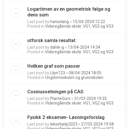
Logaritmen av en geometrisk følge og
dens sum
Last post by
hansslang
«
15/04-2024 12:22
Posted in
Videregående skole: VG1, VG2 og VG3
utforsk samla resultat
Last post by
dahle-g
«
13/04-2024 14:34
Posted in
Videregående skole: VG1, VG2 og VG3
Hvilken graf som passer
Last post by
Lilyn123
«
08/04-2024 18:05
Posted in
Ungdomsskolen og grunnskolen
Cosinussetningen på CAS
Last post by
PlanteGuro
«
31/03-2024 19:35
Posted in
Videregående skole: VG1, VG2 og VG3
Fysikk 2 eksamen- Løsningsforslag
Last post by
leksehjelp2023
«
27/03-2024 19:58
Posted in
Videregående skole: VG1, VG2 og VG3