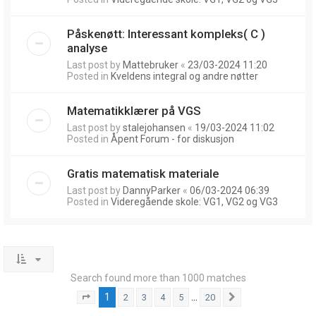
Påskenøtt: Interessant kompleks( C )
analyse
Last post by
Mattebruker
«
23/03-2024 11:20
Posted in
Kveldens integral og andre nøtter
Matematikklærer på VGS
Last post by
stalejohansen
«
19/03-2024 11:02
Posted in
Åpent Forum - for diskusjon
Gratis matematisk materiale
Last post by
DannyParker
«
06/03-2024 06:39
Posted in
Videregående skole: VG1, VG2 og VG3
Search found more than 1000 matches
1
…
2
3
4
5
20
Page
1
of
20
Next