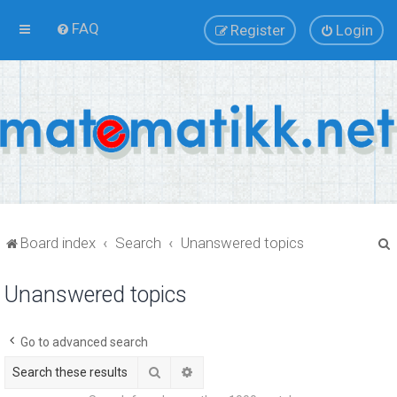
FAQ
Register
Login
Board index
Search
Unanswered topics
Unanswered topics
r
Go to advanced search
Search
Advanced search