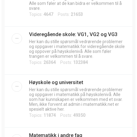
Alle som føler at de kan bidra er velkommen til å
svare.
Topics:
4647
Posts:
21653
Videregående skole: VG1, VG2 og VG3
Her kan du stille spørsmål vedrørende problemer
og oppgaver i matematikk for videregående skole
og oppover på høyskolenivå. Alle som føler
trangen er velkommen til å svare.
Topics:
26364
Posts:
132384
Høyskole og universitet
Her kan du stille spørsmål vedrørende problemer
og oppgaver i matematikk på høyskolenivå. Alle
som har kunnskapen er velkommen med et svar.
Men, ikke forvent at admin i matematikk.net er
spesielt aktive her.
Topics:
11874
Posts:
49350
Matematikk i andre fag