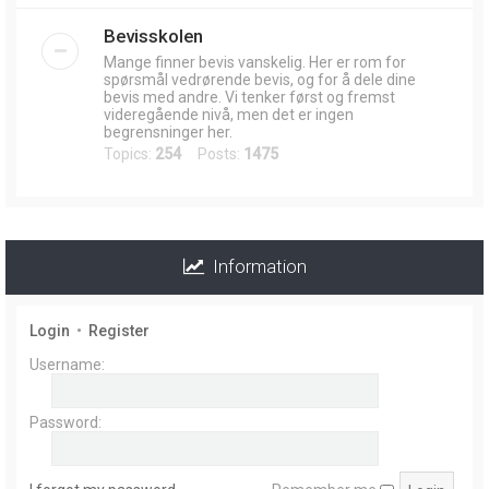
Bevisskolen
Mange finner bevis vanskelig. Her er rom for
spørsmål vedrørende bevis, og for å dele dine
bevis med andre. Vi tenker først og fremst
videregående nivå, men det er ingen
begrensninger her.
Topics:
254
Posts:
1475
Information
Login
•
Register
Username:
Password: