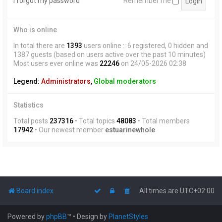
I forgot my password
Remember me
Who is online
In total there are
1393
users online :: 6 registered, 0 hidden and
1387 guests (based on users active over the past 10 minutes)
Most users ever online was
22246
on 24/05-2026 02:38
Legend:
Administrators
,
Global moderators
Statistics
Total posts
237316
• Total topics
48083
• Total members
17942
• Our newest member
estuarinewhole
Board index
All times are
UTC+02:00
Powered by
phpBB
™
• Design by
PlanetStyles