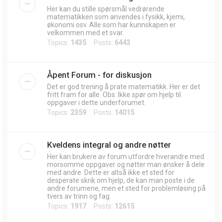
Her kan du stille spørsmål vedrørende
matematikken som anvendes i fysikk, kjemi,
økonomi osv. Alle som har kunnskapen er
velkommen med et svar.
Topics:
1435
Posts:
6443
Åpent Forum - for diskusjon
Det er god trening å prate matematikk. Her er det
fritt fram for alle. Obs: Ikke spør om hjelp til
oppgaver i dette underforumet.
Topics:
2359
Posts:
14015
Kveldens integral og andre nøtter
Her kan brukere av forum utfordre hverandre med
morsomme oppgaver og nøtter man ønsker å dele
med andre. Dette er altså ikke et sted for
desperate skrik om hjelp, de kan man poste i de
andre forumene, men et sted for problemløsing på
tvers av trinn og fag.
Topics:
1917
Posts:
12615