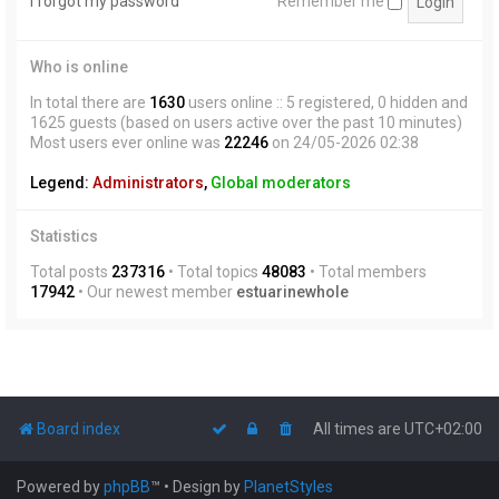
I forgot my password
Remember me
Who is online
In total there are
1630
users online :: 5 registered, 0 hidden and
1625 guests (based on users active over the past 10 minutes)
Most users ever online was
22246
on 24/05-2026 02:38
Legend:
Administrators
,
Global moderators
Statistics
Total posts
237316
• Total topics
48083
• Total members
17942
• Our newest member
estuarinewhole
Board index
All times are
UTC+02:00
Powered by
phpBB
™
• Design by
PlanetStyles