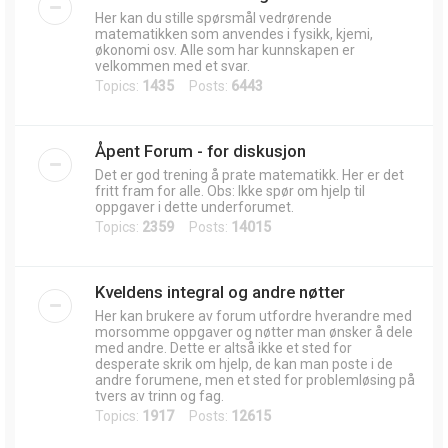
Her kan du stille spørsmål vedrørende
matematikken som anvendes i fysikk, kjemi,
økonomi osv. Alle som har kunnskapen er
velkommen med et svar.
Topics:
1435
Posts:
6443
Åpent Forum - for diskusjon
Det er god trening å prate matematikk. Her er det
fritt fram for alle. Obs: Ikke spør om hjelp til
oppgaver i dette underforumet.
Topics:
2359
Posts:
14015
Kveldens integral og andre nøtter
Her kan brukere av forum utfordre hverandre med
morsomme oppgaver og nøtter man ønsker å dele
med andre. Dette er altså ikke et sted for
desperate skrik om hjelp, de kan man poste i de
andre forumene, men et sted for problemløsing på
tvers av trinn og fag.
Topics:
1917
Posts:
12615