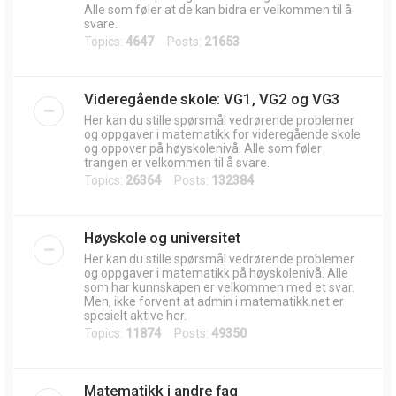
Alle som føler at de kan bidra er velkommen til å
svare.
Topics:
4647
Posts:
21653
Videregående skole: VG1, VG2 og VG3
Her kan du stille spørsmål vedrørende problemer
og oppgaver i matematikk for videregående skole
og oppover på høyskolenivå. Alle som føler
trangen er velkommen til å svare.
Topics:
26364
Posts:
132384
Høyskole og universitet
Her kan du stille spørsmål vedrørende problemer
og oppgaver i matematikk på høyskolenivå. Alle
som har kunnskapen er velkommen med et svar.
Men, ikke forvent at admin i matematikk.net er
spesielt aktive her.
Topics:
11874
Posts:
49350
Matematikk i andre fag