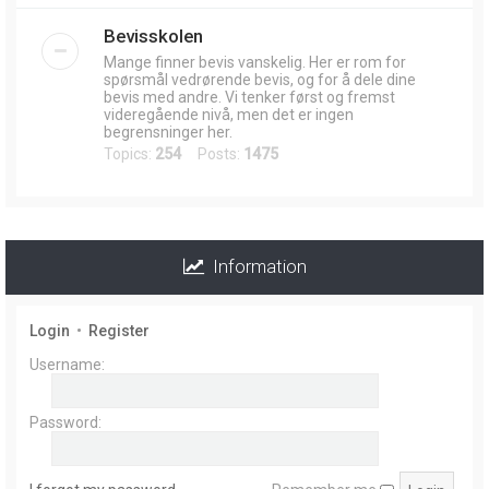
Bevisskolen
Mange finner bevis vanskelig. Her er rom for
spørsmål vedrørende bevis, og for å dele dine
bevis med andre. Vi tenker først og fremst
videregående nivå, men det er ingen
begrensninger her.
Topics:
254
Posts:
1475
Information
Login
•
Register
Username:
Password: