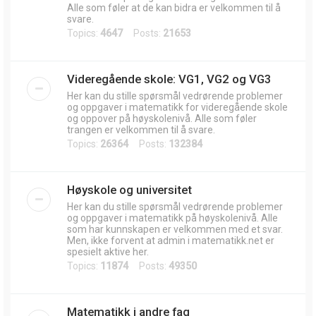
Alle som føler at de kan bidra er velkommen til å
svare.
Topics:
4647
Posts:
21653
Videregående skole: VG1, VG2 og VG3
Her kan du stille spørsmål vedrørende problemer
og oppgaver i matematikk for videregående skole
og oppover på høyskolenivå. Alle som føler
trangen er velkommen til å svare.
Topics:
26364
Posts:
132384
Høyskole og universitet
Her kan du stille spørsmål vedrørende problemer
og oppgaver i matematikk på høyskolenivå. Alle
som har kunnskapen er velkommen med et svar.
Men, ikke forvent at admin i matematikk.net er
spesielt aktive her.
Topics:
11874
Posts:
49350
Matematikk i andre fag