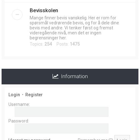
Bevisskolen
Mange finner bevis vanskelig. Her er rom for
spørsmål vedrørende bevis, og for å dele dine
bevis med andre. Vi tenker først og fremst
videregående nivå, men det er ingen
begrensninger her.
Topics:
254
Posts:
1475
Information
Login
•
Register
Username:
Password: