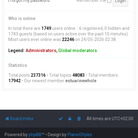
I forgot my password
Remember me
Who is online
In total there are
1749
users online :: 6 registered, 0 hidden and
1743 guests (based on users active over the past 10 minutes)
Most users ever online was
22246
on 24/05-2026 02:38
Legend:
Administrators
,
Global moderators
Statistics
Total posts
237316
• Total topics
48083
• Total members
17942
• Our newest member
estuarinewhole
Board index
All times are
UTC+02:00
Powered by
phpBB
™
• Design by
PlanetStyles