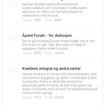
Her kan du stille spørsmål vedrørende
matematikken som anvendes i fysikk, kjemi,
økonomi osv. Alle som har kunnskapen er
velkommen med et svar.
Topics:
1435
Posts:
6443
Åpent Forum - for diskusjon
Det er god trening å prate matematikk. Her er det
fritt fram for alle. Obs: Ikke spør om hjelp til
oppgaver i dette underforumet.
Topics:
2359
Posts:
14015
Kveldens integral og andre nøtter
Her kan brukere av forum utfordre hverandre med
morsomme oppgaver og nøtter man ønsker å dele
med andre. Dette er altså ikke et sted for
desperate skrik om hjelp, de kan man poste i de
andre forumene, men et sted for problemløsing på
tvers av trinn og fag.
Topics:
1917
Posts:
12615