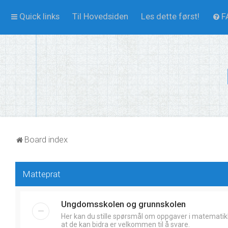
Quick links
Til Hovedsiden
Les dette først!
F
Board index
Matteprat
Ungdomsskolen og grunnskolen
Her kan du stille spørsmål om oppgaver i matematik
at de kan bidra er velkommen til å svare.