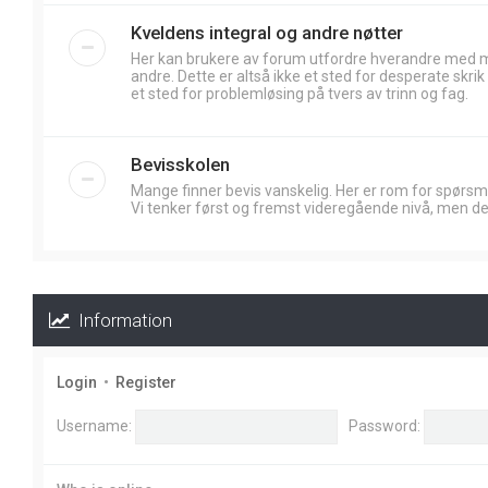
Kveldens integral og andre nøtter
Her kan brukere av forum utfordre hverandre med
andre. Dette er altså ikke et sted for desperate skr
et sted for problemløsing på tvers av trinn og fag.
Bevisskolen
Mange finner bevis vanskelig. Her er rom for spørsm
Vi tenker først og fremst videregående nivå, men de
Information
Login
•
Register
Username:
Password: