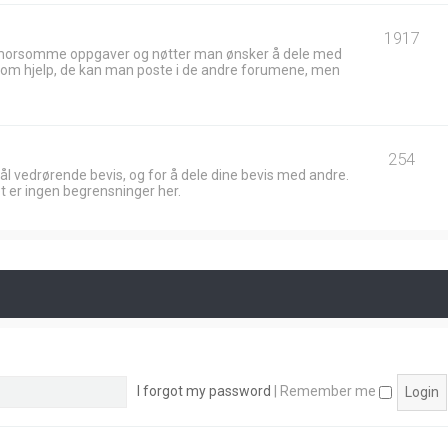
1917
 morsomme oppgaver og nøtter man ønsker å dele med
ik om hjelp, de kan man poste i de andre forumene, men
254
ål vedrørende bevis, og for å dele dine bevis med andre.
t er ingen begrensninger her.
I forgot my password
|
Remember me