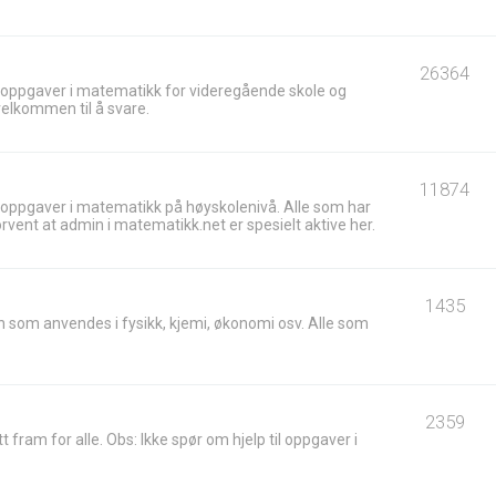
26364
 oppgaver i matematikk for videregående skole og
velkommen til å svare.
11874
 oppgaver i matematikk på høyskolenivå. Alle som har
ent at admin i matematikk.net er spesielt aktive her.
1435
 som anvendes i fysikk, kjemi, økonomi osv. Alle som
2359
t fram for alle. Obs: Ikke spør om hjelp til oppgaver i