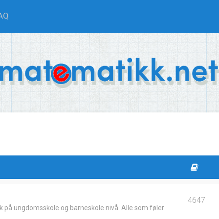
AQ
4647
k på ungdomsskole og barneskole nivå. Alle som føler