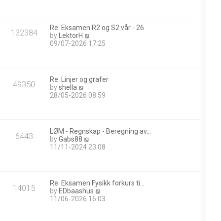
w
t
h
Re: Eksamen R2 og S2 vår - 26
e
132384
V
by
LektorH
l
i
09/07-2026 17:25
a
e
t
w
e
t
s
h
t
Re: Linjer og grafer
e
49350
p
V
by
shella
l
o
i
28/05-2026 08:59
a
s
e
t
t
w
e
t
s
h
t
LØM - Regnskap - Beregning av…
e
6443
p
V
by
Gabs88
l
o
i
11/11-2024 23:08
a
s
e
t
t
w
e
t
s
h
t
Re: Eksamen Fysikk forkurs ti…
e
14015
p
V
by
EDbaashus
l
o
i
11/06-2026 16:03
a
s
e
t
t
w
e