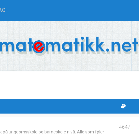
AQ
4647
k på ungdomsskole og barneskole nivå. Alle som føler