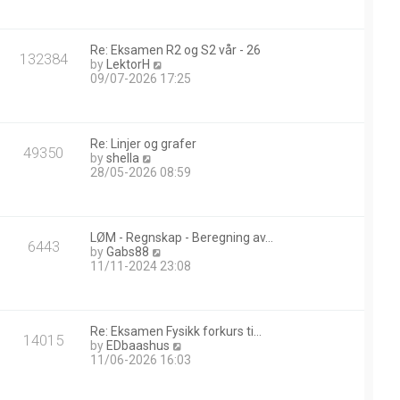
w
t
h
Re: Eksamen R2 og S2 vår - 26
e
132384
V
by
LektorH
l
i
09/07-2026 17:25
a
e
t
w
e
t
s
h
t
Re: Linjer og grafer
e
49350
p
V
by
shella
l
o
i
28/05-2026 08:59
a
s
e
t
t
w
e
t
s
h
t
LØM - Regnskap - Beregning av…
e
6443
p
V
by
Gabs88
l
o
i
11/11-2024 23:08
a
s
e
t
t
w
e
t
s
h
t
Re: Eksamen Fysikk forkurs ti…
e
14015
p
V
by
EDbaashus
l
o
i
11/06-2026 16:03
a
s
e
t
t
w
e