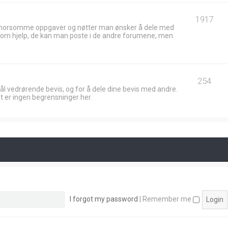
1917
 morsomme oppgaver og nøtter man ønsker å dele med
ik om hjelp, de kan man poste i de andre forumene, men
254
ål vedrørende bevis, og for å dele dine bevis med andre.
t er ingen begrensninger her.
I forgot my password
|
Remember me