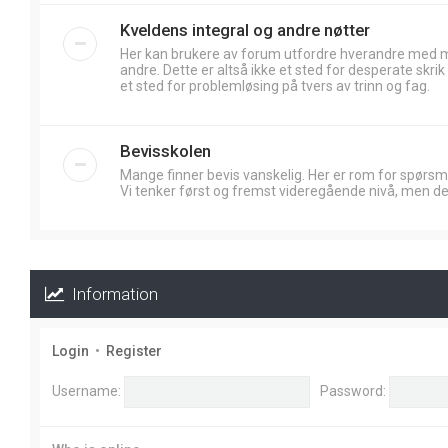
Kveldens integral og andre nøtter
Her kan brukere av forum utfordre hverandre med
andre. Dette er altså ikke et sted for desperate skr
et sted for problemløsing på tvers av trinn og fag.
Bevisskolen
Mange finner bevis vanskelig. Her er rom for spørsm
Vi tenker først og fremst videregående nivå, men de
Information
Login
•
Register
Username:
Password: