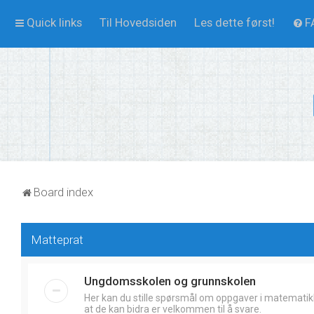
Quick links
Til Hovedsiden
Les dette først!
F
Board index
Matteprat
Ungdomsskolen og grunnskolen
Her kan du stille spørsmål om oppgaver i matematik
at de kan bidra er velkommen til å svare.