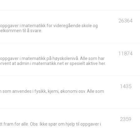
26364
 oppgaver i matematikk for videregående skole og
velkommen til å svare.
11874
 oppgaver i matematikk på høyskolenivå. Alle som har
ent at admin i matematikk.net er spesielt aktive her.
1435
 som anvendes i fysikk, kjemi, økonomi osv. Alle som
2359
t fram for alle. Obs: Ikke spør om hjelp til oppgaver i