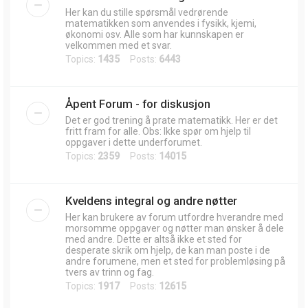
Her kan du stille spørsmål vedrørende
matematikken som anvendes i fysikk, kjemi,
økonomi osv. Alle som har kunnskapen er
velkommen med et svar.
Topics:
1435
Posts:
6443
Åpent Forum - for diskusjon
Det er god trening å prate matematikk. Her er det
fritt fram for alle. Obs: Ikke spør om hjelp til
oppgaver i dette underforumet.
Topics:
2359
Posts:
14015
Kveldens integral og andre nøtter
Her kan brukere av forum utfordre hverandre med
morsomme oppgaver og nøtter man ønsker å dele
med andre. Dette er altså ikke et sted for
desperate skrik om hjelp, de kan man poste i de
andre forumene, men et sted for problemløsing på
tvers av trinn og fag.
Topics:
1917
Posts:
12615