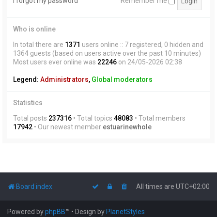
I forgot my password
Remember me
Who is online
In total there are
1371
users online :: 7 registered, 0 hidden and
1364 guests (based on users active over the past 10 minutes)
Most users ever online was
22246
on 24/05-2026 02:38
Legend:
Administrators
,
Global moderators
Statistics
Total posts
237316
• Total topics
48083
• Total members
17942
• Our newest member
estuarinewhole
Board index
All times are
UTC+02:00
Powered by
phpBB
™
• Design by
PlanetStyles