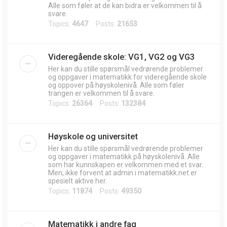
Alle som føler at de kan bidra er velkommen til å
svare.
Topics:
4647
Posts:
21653
Videregående skole: VG1, VG2 og VG3
Her kan du stille spørsmål vedrørende problemer
og oppgaver i matematikk for videregående skole
og oppover på høyskolenivå. Alle som føler
trangen er velkommen til å svare.
Topics:
26364
Posts:
132384
Høyskole og universitet
Her kan du stille spørsmål vedrørende problemer
og oppgaver i matematikk på høyskolenivå. Alle
som har kunnskapen er velkommen med et svar.
Men, ikke forvent at admin i matematikk.net er
spesielt aktive her.
Topics:
11874
Posts:
49350
Matematikk i andre fag