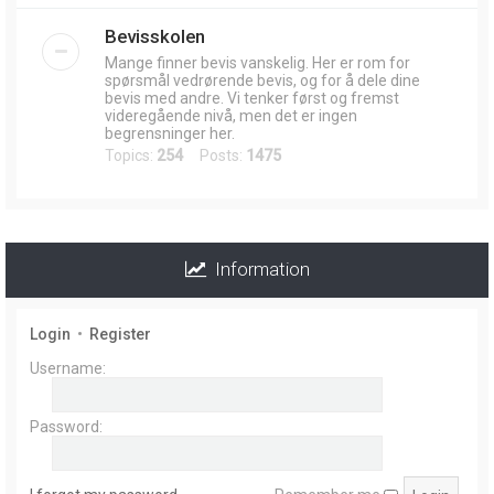
Bevisskolen
Mange finner bevis vanskelig. Her er rom for
spørsmål vedrørende bevis, og for å dele dine
bevis med andre. Vi tenker først og fremst
videregående nivå, men det er ingen
begrensninger her.
Topics:
254
Posts:
1475
Information
Login
•
Register
Username:
Password: