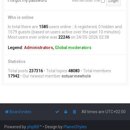
I forgot my password
Remember me
Who is online
In total there are
1585
users online :: 6 registered, 0 hidden and
1579 guests (based on users active over the past 10 minutes)
Most users ever online was
22246
on 24/05-2026 02:38
Legend:
Administrators
,
Global moderators
Statistics
Total posts
237316
• Total topics
48083
• Total members
17942
• Our newest member
estuarinewhole
Board index
All times are
UTC+02:00
Powered by
phpBB
™
• Design by
PlanetStyles