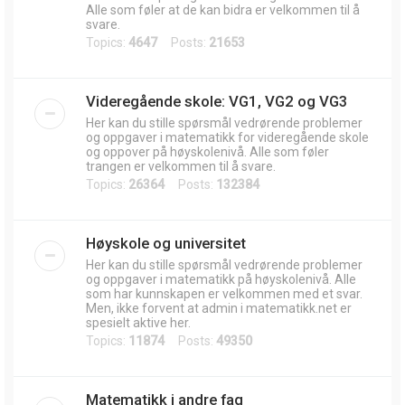
Alle som føler at de kan bidra er velkommen til å
svare.
Topics:
4647
Posts:
21653
Videregående skole: VG1, VG2 og VG3
Her kan du stille spørsmål vedrørende problemer
og oppgaver i matematikk for videregående skole
og oppover på høyskolenivå. Alle som føler
trangen er velkommen til å svare.
Topics:
26364
Posts:
132384
Høyskole og universitet
Her kan du stille spørsmål vedrørende problemer
og oppgaver i matematikk på høyskolenivå. Alle
som har kunnskapen er velkommen med et svar.
Men, ikke forvent at admin i matematikk.net er
spesielt aktive her.
Topics:
11874
Posts:
49350
Matematikk i andre fag