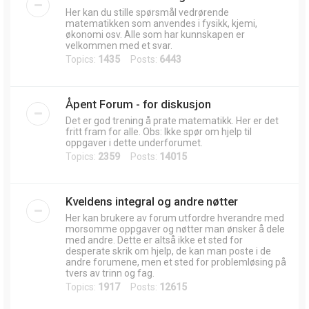
Her kan du stille spørsmål vedrørende
matematikken som anvendes i fysikk, kjemi,
økonomi osv. Alle som har kunnskapen er
velkommen med et svar.
Topics:
1435
Posts:
6443
Åpent Forum - for diskusjon
Det er god trening å prate matematikk. Her er det
fritt fram for alle. Obs: Ikke spør om hjelp til
oppgaver i dette underforumet.
Topics:
2359
Posts:
14015
Kveldens integral og andre nøtter
Her kan brukere av forum utfordre hverandre med
morsomme oppgaver og nøtter man ønsker å dele
med andre. Dette er altså ikke et sted for
desperate skrik om hjelp, de kan man poste i de
andre forumene, men et sted for problemløsing på
tvers av trinn og fag.
Topics:
1917
Posts:
12615