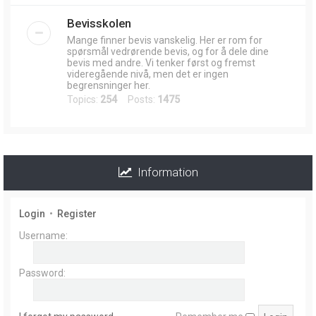
Bevisskolen
Mange finner bevis vanskelig. Her er rom for
spørsmål vedrørende bevis, og for å dele dine
bevis med andre. Vi tenker først og fremst
videregående nivå, men det er ingen
begrensninger her.
Topics:
254
Posts:
1475
Information
Login
•
Register
Username:
Password: