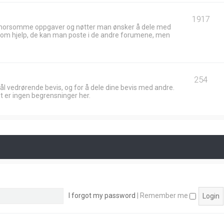
1917
 morsomme oppgaver og nøtter man ønsker å dele med
ik om hjelp, de kan man poste i de andre forumene, men
254
ål vedrørende bevis, og for å dele dine bevis med andre.
t er ingen begrensninger her.
I forgot my password
|
Remember me