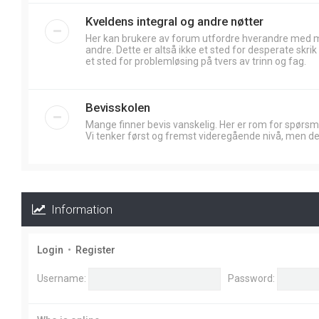
Kveldens integral og andre nøtter
Her kan brukere av forum utfordre hverandre med
andre. Dette er altså ikke et sted for desperate skr
et sted for problemløsing på tvers av trinn og fag.
Bevisskolen
Mange finner bevis vanskelig. Her er rom for spørsm
Vi tenker først og fremst videregående nivå, men de
Information
Login
•
Register
Username:
Password: