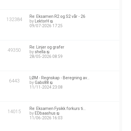
w
t
h
Re: Eksamen R2 og S2 vår - 26
e
132384
V
by
LektorH
l
i
09/07-2026 17:25
a
e
t
w
e
t
s
h
t
Re: Linjer og grafer
e
49350
p
V
by
shella
l
o
i
28/05-2026 08:59
a
s
e
t
t
w
e
t
s
h
t
LØM - Regnskap - Beregning av…
e
6443
p
V
by
Gabs88
l
o
i
11/11-2024 23:08
a
s
e
t
t
w
e
t
s
h
t
Re: Eksamen Fysikk forkurs ti…
e
14015
p
V
by
EDbaashus
l
o
i
11/06-2026 16:03
a
s
e
t
t
w
e