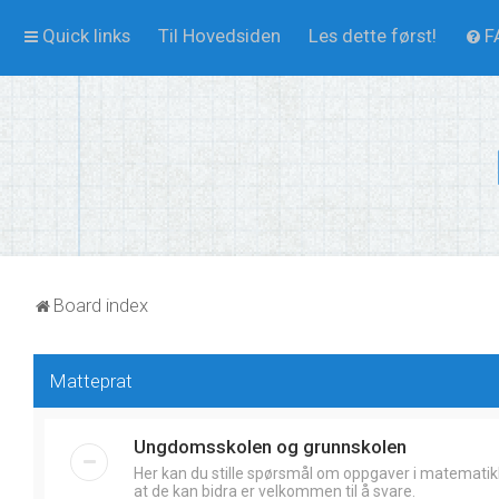
Quick links
Til Hovedsiden
Les dette først!
F
Board index
Matteprat
Ungdomsskolen og grunnskolen
Her kan du stille spørsmål om oppgaver i matematik
at de kan bidra er velkommen til å svare.