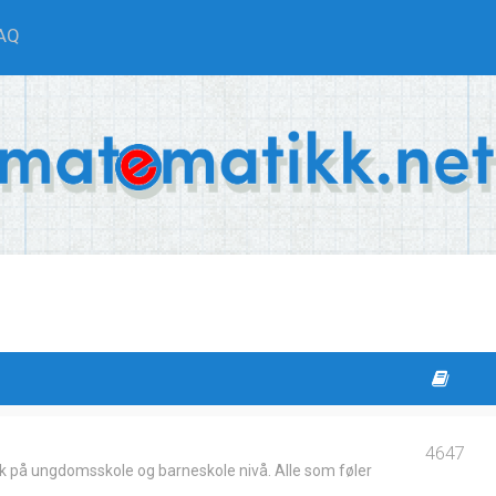
AQ
4647
k på ungdomsskole og barneskole nivå. Alle som føler