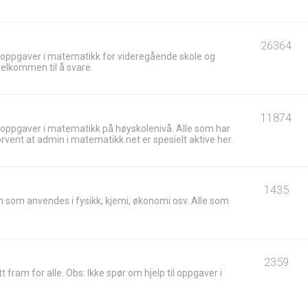
26364
 oppgaver i matematikk for videregående skole og
velkommen til å svare.
11874
 oppgaver i matematikk på høyskolenivå. Alle som har
ent at admin i matematikk.net er spesielt aktive her.
1435
 som anvendes i fysikk, kjemi, økonomi osv. Alle som
2359
t fram for alle. Obs: Ikke spør om hjelp til oppgaver i