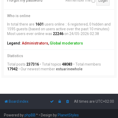
I forgot my password
Remember me
Who is online
In total there are
1601
users online :: 6 registered, 0 hidden and
1595 guests (based on users active over the past 10 minutes)
Most users ever online was
22246
on 24/05-2026 02:38
Legend:
Administrators
,
Global moderators
Statistics
Total posts
237316
• Total topics
48083
• Total members
17942
• Our newest member
estuarinewhole
Board index
All times are
UTC+02:00
Powered by
phpBB
™
• Design by
PlanetStyles