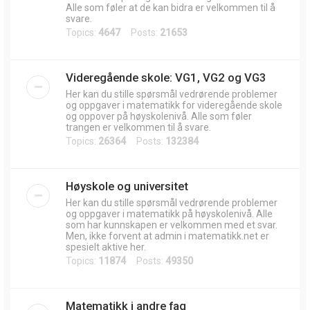
Alle som føler at de kan bidra er velkommen til å
svare.
Topics:
4647
Posts:
21653
Videregående skole: VG1, VG2 og VG3
Her kan du stille spørsmål vedrørende problemer
og oppgaver i matematikk for videregående skole
og oppover på høyskolenivå. Alle som føler
trangen er velkommen til å svare.
Topics:
26364
Posts:
132384
Høyskole og universitet
Her kan du stille spørsmål vedrørende problemer
og oppgaver i matematikk på høyskolenivå. Alle
som har kunnskapen er velkommen med et svar.
Men, ikke forvent at admin i matematikk.net er
spesielt aktive her.
Topics:
11874
Posts:
49350
Matematikk i andre fag