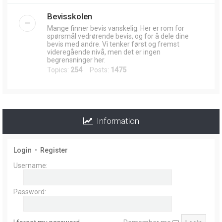
Bevisskolen
Mange finner bevis vanskelig. Her er rom for
spørsmål vedrørende bevis, og for å dele dine
bevis med andre. Vi tenker først og fremst
videregående nivå, men det er ingen
begrensninger her.
Topics:
254
Posts:
1475
Information
Login
•
Register
Username:
Password: