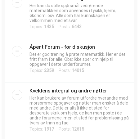
Her kan du stille spørsmål vedrørende
matematikken som anvendes i fysikk, kjemi,
økonomi osv. Alle som har kunnskapen er
velkommen med et svar.
Topics:
1435
Posts:
6443
Åpent Forum - for diskusjon
Det er god trening å prate matematikk. Her er det
fritt fram for alle. Obs: Ikke spør om hjelp til
oppgaver i dette underforumet.
Topics:
2359
Posts:
14015
Kveldens integral og andre nøtter
Her kan brukere av forum utfordre hverandre med
morsomme oppgaver og nøtter man ønsker å dele
med andre. Dette er altså ikke et sted for
desperate skrik om hjelp, de kan man poste i de
andre forumene, men et sted for problemløsing på
tvers av trinn og fag.
Topics:
1917
Posts:
12615