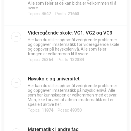
Alle som føler at de kan bidra er velkommen til å
svare.
Topics:
4647
Posts:
21653
Videregående skole: VG1, VG2 og VG3
Her kan du stille spørsmål vedrørende problemer
og oppgaver i matematikk for videregående skole
og oppover på høyskolenivå. Alle som føler
trangen er velkommen til å svare.
Topics:
26364
Posts:
132384
Høyskole og universitet
Her kan du stille spørsmål vedrørende problemer
og oppgaver i matematikk på høyskolenivå. Alle
som har kunnskapen er velkommen med et svar.
Men, ikke forvent at admin i matematikk.net er
spesielt aktive her.
Topics:
11874
Posts:
49350
Matematikk i andre fag