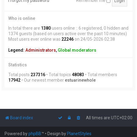
I forgot my password
Remember me
Who is online
In total there are
1380
users online :: 6 registered, 0 hidden and
1374 guests (based on users active over the past 10 minutes)
Most users ever online was
22246
on 24/05-2026 02:38
Legend:
Administrators
,
Global moderators
Statistics
Total posts
237316
• Total topics
48083
• Total members
17942
• Our newest member
estuarinewhole
Board index
All times are
UTC+02:00
Powered by
phpBB
™
• Design by
PlanetStyles