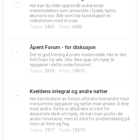
Her kan du stille spørsmål vedrørende
matematikken som anvendes i fysikk, kjemi,
økonomi osv. Alle som har kunnskapen er
velkommen med et svar.
Topics:
1435
Posts:
6443
Åpent Forum - for diskusjon
Det er god trening å prate matematikk. Her er det
fritt fram for alle. Obs: Ikke spør om hjelp til
oppgaver i dette underforumet.
Topics:
2359
Posts:
14015
Kveldens integral og andre nøtter
Her kan brukere av forum utfordre hverandre med
morsomme oppgaver og nøtter man ønsker å dele
med andre. Dette er altså ikke et sted for
desperate skrik om hjelp, de kan man poste i de
andre forumene, men et sted for problemløsing på
tvers av trinn og fag.
Topics:
1917
Posts:
12615