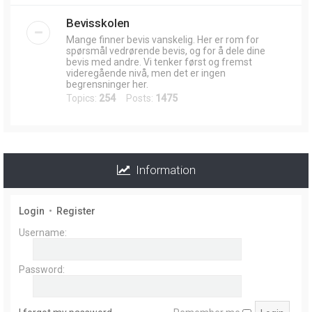
Bevisskolen
Mange finner bevis vanskelig. Her er rom for
spørsmål vedrørende bevis, og for å dele dine
bevis med andre. Vi tenker først og fremst
videregående nivå, men det er ingen
begrensninger her.
Topics:
254
Posts:
1475
Information
Login
•
Register
Username:
Password: