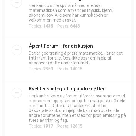
Her kan du stille spørsmål vedrørende
matematikken som anvendes i fysikk, kjemi,
økonomi osv. Alle som har kunnskapen er
velkommen med et svar.
Topics:
1435
Posts:
6443
Åpent Forum - for diskusjon
Det er god trening å prate matematikk. Her er det
fritt fram for alle. Obs: Ikke spør om hjelp til
oppgaver i dette underforumet.
Topics:
2359
Posts:
14015
Kveldens integral og andre nøtter
Her kan brukere av forum utfordre hverandre med
morsomme oppgaver og nøtter man ønsker å dele
med andre. Dette er altså ikke et sted for
desperate skrik om hjelp, de kan man poste i de
andre forumene, men et sted for problemløsing på
tvers av trinn og fag.
Topics:
1917
Posts:
12615