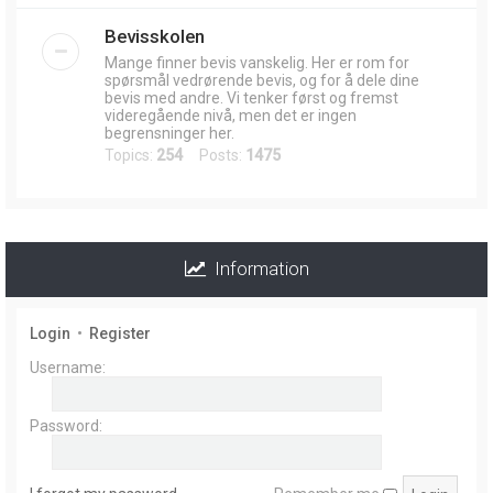
Bevisskolen
Mange finner bevis vanskelig. Her er rom for
spørsmål vedrørende bevis, og for å dele dine
bevis med andre. Vi tenker først og fremst
videregående nivå, men det er ingen
begrensninger her.
Topics:
254
Posts:
1475
Information
Login
•
Register
Username:
Password: