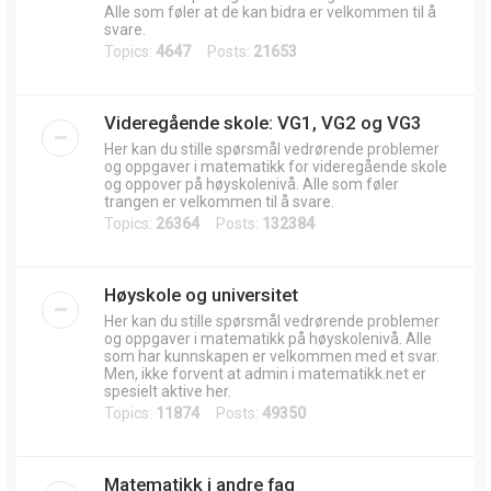
Alle som føler at de kan bidra er velkommen til å
svare.
Topics:
4647
Posts:
21653
Videregående skole: VG1, VG2 og VG3
Her kan du stille spørsmål vedrørende problemer
og oppgaver i matematikk for videregående skole
og oppover på høyskolenivå. Alle som føler
trangen er velkommen til å svare.
Topics:
26364
Posts:
132384
Høyskole og universitet
Her kan du stille spørsmål vedrørende problemer
og oppgaver i matematikk på høyskolenivå. Alle
som har kunnskapen er velkommen med et svar.
Men, ikke forvent at admin i matematikk.net er
spesielt aktive her.
Topics:
11874
Posts:
49350
Matematikk i andre fag