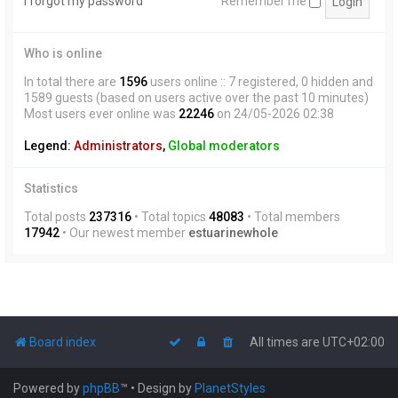
I forgot my password
Remember me
Who is online
In total there are
1596
users online :: 7 registered, 0 hidden and
1589 guests (based on users active over the past 10 minutes)
Most users ever online was
22246
on 24/05-2026 02:38
Legend:
Administrators
,
Global moderators
Statistics
Total posts
237316
• Total topics
48083
• Total members
17942
• Our newest member
estuarinewhole
Board index
All times are
UTC+02:00
Powered by
phpBB
™
• Design by
PlanetStyles