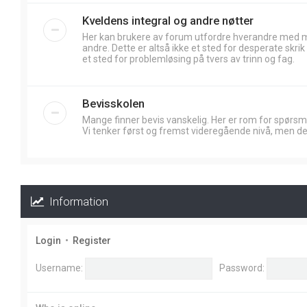
Kveldens integral og andre nøtter
Her kan brukere av forum utfordre hverandre med
andre. Dette er altså ikke et sted for desperate skr
et sted for problemløsing på tvers av trinn og fag.
Bevisskolen
Mange finner bevis vanskelig. Her er rom for spørsm
Vi tenker først og fremst videregående nivå, men de
Information
Login
•
Register
Username:
Password: