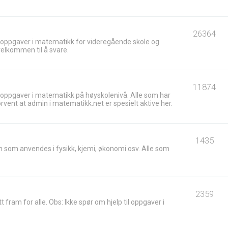
26364
 oppgaver i matematikk for videregående skole og
velkommen til å svare.
11874
 oppgaver i matematikk på høyskolenivå. Alle som har
ent at admin i matematikk.net er spesielt aktive her.
1435
 som anvendes i fysikk, kjemi, økonomi osv. Alle som
2359
t fram for alle. Obs: Ikke spør om hjelp til oppgaver i