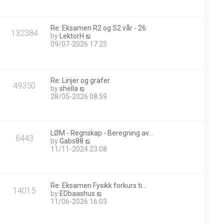
w
t
h
Re: Eksamen R2 og S2 vår - 26
e
132384
V
by
LektorH
l
i
09/07-2026 17:25
a
e
t
w
e
t
s
h
t
Re: Linjer og grafer
e
49350
p
V
by
shella
l
o
i
28/05-2026 08:59
a
s
e
t
t
w
e
t
s
h
t
LØM - Regnskap - Beregning av…
e
6443
p
V
by
Gabs88
l
o
i
11/11-2024 23:08
a
s
e
t
t
w
e
t
s
h
t
Re: Eksamen Fysikk forkurs ti…
e
14015
p
V
by
EDbaashus
l
o
i
11/06-2026 16:03
a
s
e
t
t
w
e