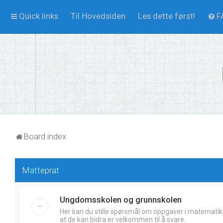
Quick links
Til Hovedsiden
Les dette først!
F
Board index
Matteprat
Ungdomsskolen og grunnskolen
Her kan du stille spørsmål om oppgaver i matematik
at de kan bidra er velkommen til å svare.