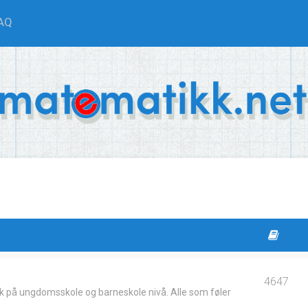
AQ
4647
k på ungdomsskole og barneskole nivå. Alle som føler