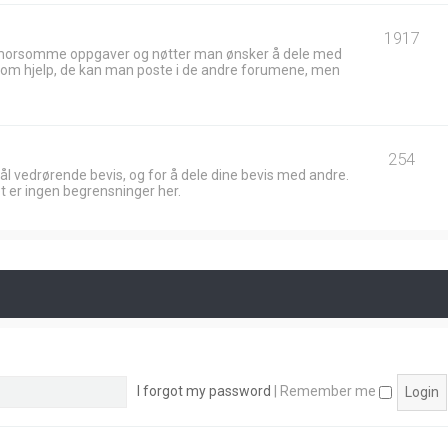
1917
 morsomme oppgaver og nøtter man ønsker å dele med
ik om hjelp, de kan man poste i de andre forumene, men
254
ål vedrørende bevis, og for å dele dine bevis med andre.
t er ingen begrensninger her.
I forgot my password
|
Remember me