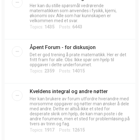
Her kan du stille spørsmål vedrørende
matematikken som anvendes i fysikk, kjemi,
økonomi osv. Alle som har kunnskapen er
velkommen med et svar.
Topics:
1435
Posts:
6443
Åpent Forum - for diskusjon
Det er god trening å prate matematikk. Her er det
fritt fram for alle. Obs: Ikke spør om hjelp til
oppgaver i dette underforumet.
Topics:
2359
Posts:
14015
Kveldens integral og andre nøtter
Her kan brukere av forum utfordre hverandre med
morsomme oppgaver og nøtter man ønsker å dele
med andre. Dette er altså ikke et sted for
desperate skrik om hjelp, de kan man poste i de
andre forumene, men et sted for problemløsing på
tvers av trinn og fag.
Topics:
1917
Posts:
12615