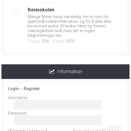
Bevisskolen
Mange finner bevis vanskelig. Her er rom for
spørsmål vedrørende bevis, og for å dele dine
bevis med andre. Vi tenker først og fremst
videregående nivå, men det er ingen
begrensninger her.
Topics:
254
Posts:
1475
Information
Login
•
Register
Username:
Password: