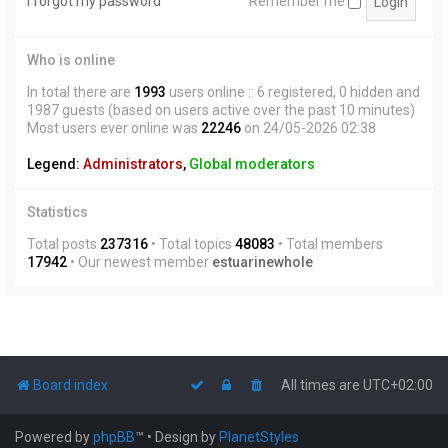
I forgot my password
Remember me
Who is online
In total there are
1993
users online :: 6 registered, 0 hidden and
1987 guests (based on users active over the past 10 minutes)
Most users ever online was
22246
on 24/05-2026 02:38
Legend:
Administrators
,
Global moderators
Statistics
Total posts
237316
• Total topics
48083
• Total members
17942
• Our newest member
estuarinewhole
Board index
All times are
UTC+02:00
Powered by
phpBB
™
• Design by
PlanetStyles