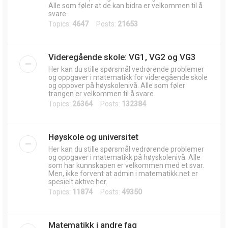
Alle som føler at de kan bidra er velkommen til å
svare.
Topics:
4647
Posts:
21653
Videregående skole: VG1, VG2 og VG3
Her kan du stille spørsmål vedrørende problemer
og oppgaver i matematikk for videregående skole
og oppover på høyskolenivå. Alle som føler
trangen er velkommen til å svare.
Topics:
26364
Posts:
132384
Høyskole og universitet
Her kan du stille spørsmål vedrørende problemer
og oppgaver i matematikk på høyskolenivå. Alle
som har kunnskapen er velkommen med et svar.
Men, ikke forvent at admin i matematikk.net er
spesielt aktive her.
Topics:
11874
Posts:
49350
Matematikk i andre fag