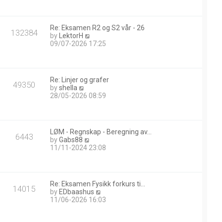
w
t
h
Re: Eksamen R2 og S2 vår - 26
e
132384
V
by
LektorH
l
i
09/07-2026 17:25
a
e
t
w
e
t
s
h
t
Re: Linjer og grafer
e
49350
p
V
by
shella
l
o
i
28/05-2026 08:59
a
s
e
t
t
w
e
t
s
h
t
LØM - Regnskap - Beregning av…
e
6443
p
V
by
Gabs88
l
o
i
11/11-2024 23:08
a
s
e
t
t
w
e
t
s
h
t
Re: Eksamen Fysikk forkurs ti…
e
14015
p
V
by
EDbaashus
l
o
i
11/06-2026 16:03
a
s
e
t
t
w
e