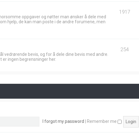
1917
 morsomme oppgaver og nøtter man ønsker å dele med
ik om hjelp, de kan man poste i de andre forumene, men
254
ål vedrørende bevis, og for å dele dine bevis med andre.
t er ingen begrensninger her.
I forgot my password
|
Remember me