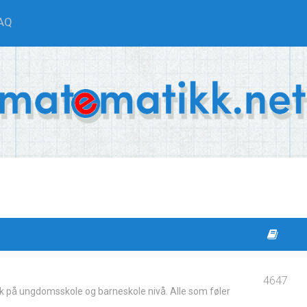
AQ
4647
k på ungdomsskole og barneskole nivå. Alle som føler