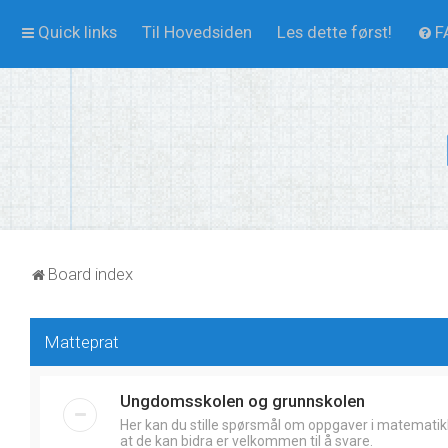
Quick links
Til Hovedsiden
Les dette først!
F
Board index
Matteprat
Ungdomsskolen og grunnskolen
Her kan du stille spørsmål om oppgaver i matematik
at de kan bidra er velkommen til å svare.