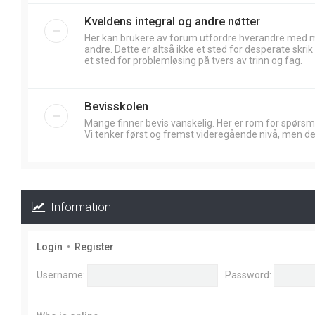
Kveldens integral og andre nøtter
Her kan brukere av forum utfordre hverandre med
andre. Dette er altså ikke et sted for desperate skr
et sted for problemløsing på tvers av trinn og fag.
Bevisskolen
Mange finner bevis vanskelig. Her er rom for spørsm
Vi tenker først og fremst videregående nivå, men de
Information
Login
•
Register
Username:
Password: