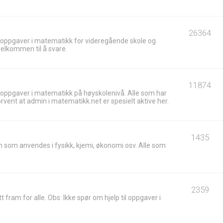
26364
 oppgaver i matematikk for videregående skole og
velkommen til å svare.
11874
 oppgaver i matematikk på høyskolenivå. Alle som har
ent at admin i matematikk.net er spesielt aktive her.
1435
 som anvendes i fysikk, kjemi, økonomi osv. Alle som
2359
t fram for alle. Obs: Ikke spør om hjelp til oppgaver i