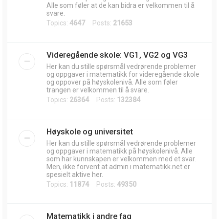
Alle som føler at de kan bidra er velkommen til å
svare.
Topics:
4647
Posts:
21653
Videregående skole: VG1, VG2 og VG3
Her kan du stille spørsmål vedrørende problemer
og oppgaver i matematikk for videregående skole
og oppover på høyskolenivå. Alle som føler
trangen er velkommen til å svare.
Topics:
26364
Posts:
132384
Høyskole og universitet
Her kan du stille spørsmål vedrørende problemer
og oppgaver i matematikk på høyskolenivå. Alle
som har kunnskapen er velkommen med et svar.
Men, ikke forvent at admin i matematikk.net er
spesielt aktive her.
Topics:
11874
Posts:
49350
Matematikk i andre fag