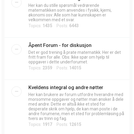
Her kan du stille spørsmål vedrørende
matematikken som anvendes i fysikk, kjemi,
økonomi osv. Alle som har kunnskapen er
velkommen med et svar.
Topics:
1435
Posts:
6443
Åpent Forum - for diskusjon
Det er god trening å prate matematikk. Her er det
fritt fram for alle. Obs: Ikke spør om hjelp til
oppgaver i dette underforumet.
Topics:
2359
Posts:
14015
Kveldens integral og andre nøtter
Her kan brukere av forum utfordre hverandre med
morsomme oppgaver og nøtter man ønsker å dele
med andre. Dette er altså ikke et sted for
desperate skrik om hjelp, de kan man poste i de
andre forumene, men et sted for problemløsing på
tvers av trinn og fag.
Topics:
1917
Posts:
12615