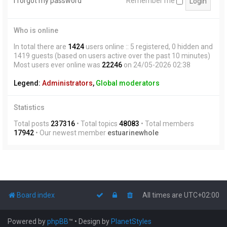
I forgot my password
Remember me
Who is online
In total there are
1424
users online :: 5 registered, 0 hidden and
1419 guests (based on users active over the past 10 minutes)
Most users ever online was
22246
on 24/05-2026 02:38
Legend:
Administrators
,
Global moderators
Statistics
Total posts
237316
• Total topics
48083
• Total members
17942
• Our newest member
estuarinewhole
Board index
All times are
UTC+02:00
Powered by
phpBB
™
• Design by
PlanetStyles