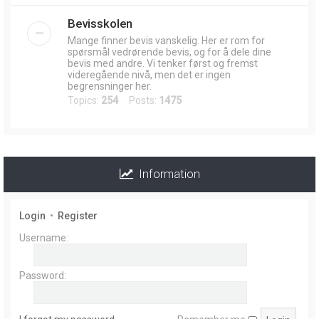
Bevisskolen
Mange finner bevis vanskelig. Her er rom for
spørsmål vedrørende bevis, og for å dele dine
bevis med andre. Vi tenker først og fremst
videregående nivå, men det er ingen
begrensninger her.
Topics:
254
Posts:
1475
Information
Login
•
Register
Username:
Password: