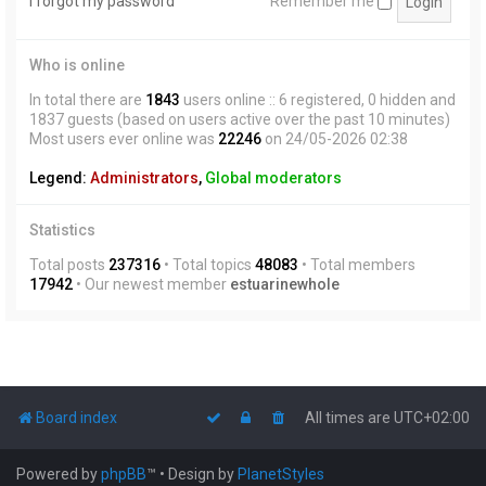
I forgot my password
Remember me
Who is online
In total there are
1843
users online :: 6 registered, 0 hidden and
1837 guests (based on users active over the past 10 minutes)
Most users ever online was
22246
on 24/05-2026 02:38
Legend:
Administrators
,
Global moderators
Statistics
Total posts
237316
• Total topics
48083
• Total members
17942
• Our newest member
estuarinewhole
Board index
All times are
UTC+02:00
Powered by
phpBB
™
• Design by
PlanetStyles