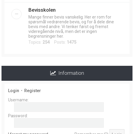
Bevisskolen
Mange finner bevis vanskelig. Her er rom for
spørsmål vedrørende bevis, og for å dele dine
bevis med andre. Vi tenker først og fremst
videregående nivå, men det er ingen
begrensninger her.
Topics:
254
Posts:
1475
Information
Login
•
Register
Username:
Password: