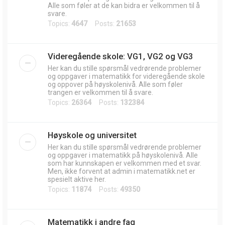
Alle som føler at de kan bidra er velkommen til å
svare.
Topics:
4647
Posts:
21653
Videregående skole: VG1, VG2 og VG3
Her kan du stille spørsmål vedrørende problemer
og oppgaver i matematikk for videregående skole
og oppover på høyskolenivå. Alle som føler
trangen er velkommen til å svare.
Topics:
26364
Posts:
132384
Høyskole og universitet
Her kan du stille spørsmål vedrørende problemer
og oppgaver i matematikk på høyskolenivå. Alle
som har kunnskapen er velkommen med et svar.
Men, ikke forvent at admin i matematikk.net er
spesielt aktive her.
Topics:
11874
Posts:
49350
Matematikk i andre fag