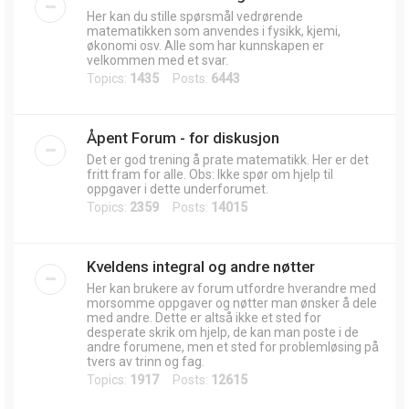
Her kan du stille spørsmål vedrørende
matematikken som anvendes i fysikk, kjemi,
økonomi osv. Alle som har kunnskapen er
velkommen med et svar.
Topics:
1435
Posts:
6443
Åpent Forum - for diskusjon
Det er god trening å prate matematikk. Her er det
fritt fram for alle. Obs: Ikke spør om hjelp til
oppgaver i dette underforumet.
Topics:
2359
Posts:
14015
Kveldens integral og andre nøtter
Her kan brukere av forum utfordre hverandre med
morsomme oppgaver og nøtter man ønsker å dele
med andre. Dette er altså ikke et sted for
desperate skrik om hjelp, de kan man poste i de
andre forumene, men et sted for problemløsing på
tvers av trinn og fag.
Topics:
1917
Posts:
12615