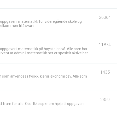
26364
 oppgaver i matematikk for videregående skole og
velkommen til å svare.
11874
 oppgaver i matematikk på høyskolenivå. Alle som har
ent at admin i matematikk.net er spesielt aktive her.
1435
 som anvendes i fysikk, kjemi, økonomi osv. Alle som
2359
t fram for alle. Obs: Ikke spør om hjelp til oppgaver i