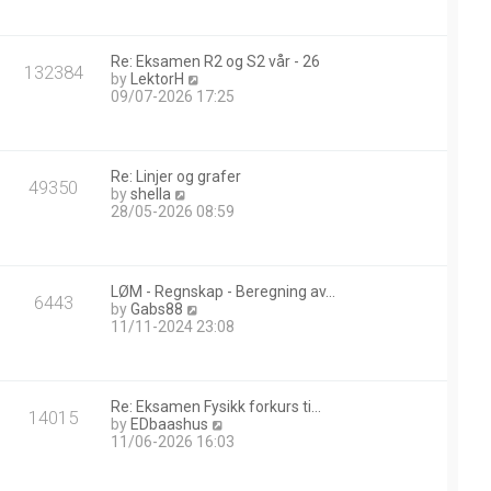
w
t
h
Re: Eksamen R2 og S2 vår - 26
e
132384
V
by
LektorH
l
i
09/07-2026 17:25
a
e
t
w
e
t
s
h
t
Re: Linjer og grafer
e
49350
p
V
by
shella
l
o
i
28/05-2026 08:59
a
s
e
t
t
w
e
t
s
h
t
LØM - Regnskap - Beregning av…
e
6443
p
V
by
Gabs88
l
o
i
11/11-2024 23:08
a
s
e
t
t
w
e
t
s
h
t
Re: Eksamen Fysikk forkurs ti…
e
14015
p
V
by
EDbaashus
l
o
i
11/06-2026 16:03
a
s
e
t
t
w
e