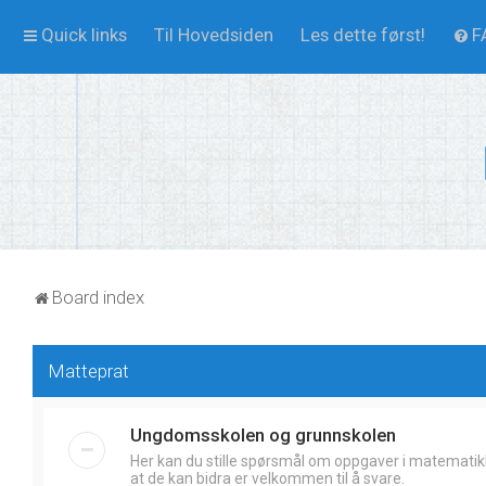
Quick links
Til Hovedsiden
Les dette først!
F
Board index
Matteprat
Ungdomsskolen og grunnskolen
Her kan du stille spørsmål om oppgaver i matematik
at de kan bidra er velkommen til å svare.