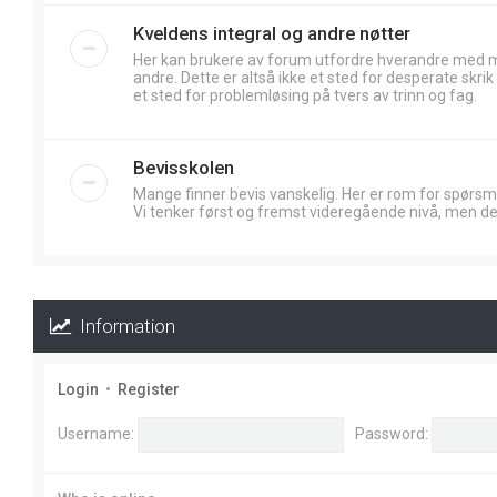
Kveldens integral og andre nøtter
Her kan brukere av forum utfordre hverandre med
andre. Dette er altså ikke et sted for desperate skr
et sted for problemløsing på tvers av trinn og fag.
Bevisskolen
Mange finner bevis vanskelig. Her er rom for spørsm
Vi tenker først og fremst videregående nivå, men de
Information
Login
•
Register
Username:
Password: