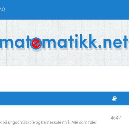
AQ
4647
k på ungdomsskole og barneskole nivå. Alle som føler