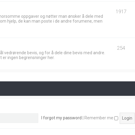
1917
 morsomme oppgaver og nøtter man ønsker å dele med
ik om hjelp, de kan man poste i de andre forumene, men
254
ål vedrørende bevis, og for å dele dine bevis med andre.
t er ingen begrensninger her.
I forgot my password
|
Remember me