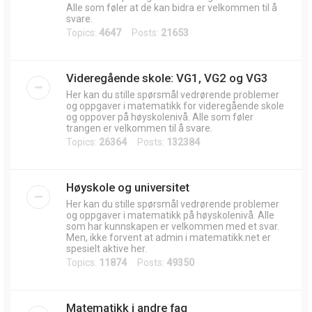
Alle som føler at de kan bidra er velkommen til å
svare.
Topics:
4647
Posts:
21653
Videregående skole: VG1, VG2 og VG3
Her kan du stille spørsmål vedrørende problemer
og oppgaver i matematikk for videregående skole
og oppover på høyskolenivå. Alle som føler
trangen er velkommen til å svare.
Topics:
26364
Posts:
132384
Høyskole og universitet
Her kan du stille spørsmål vedrørende problemer
og oppgaver i matematikk på høyskolenivå. Alle
som har kunnskapen er velkommen med et svar.
Men, ikke forvent at admin i matematikk.net er
spesielt aktive her.
Topics:
11874
Posts:
49350
Matematikk i andre fag