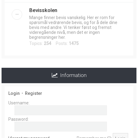
Bevisskolen
Mange finner bevis vanskelig. Her er rom for
spørsmål vedrørende bevis, og for å dele dine
bevis med andre. Vi tenker først og fremst
videregående nivå, men det er ingen
begrensninger her.
Topics:
254
Posts:
1475
Information
Login
•
Register
Username:
Password: