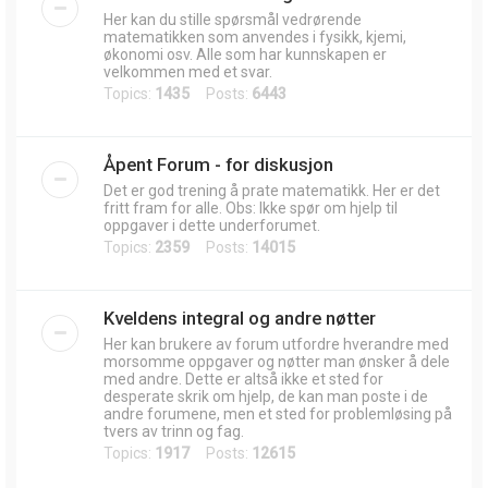
Her kan du stille spørsmål vedrørende
matematikken som anvendes i fysikk, kjemi,
økonomi osv. Alle som har kunnskapen er
velkommen med et svar.
Topics:
1435
Posts:
6443
Åpent Forum - for diskusjon
Det er god trening å prate matematikk. Her er det
fritt fram for alle. Obs: Ikke spør om hjelp til
oppgaver i dette underforumet.
Topics:
2359
Posts:
14015
Kveldens integral og andre nøtter
Her kan brukere av forum utfordre hverandre med
morsomme oppgaver og nøtter man ønsker å dele
med andre. Dette er altså ikke et sted for
desperate skrik om hjelp, de kan man poste i de
andre forumene, men et sted for problemløsing på
tvers av trinn og fag.
Topics:
1917
Posts:
12615