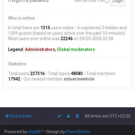
I forgot my password
Remember me
Who is online
In total there are
1315
users online :: 6 registered, 0 hidden and
1309 guests (based on users active over the past 10 minutes)
Most users ever online was
22246
on 24/05-2026 02:38
Legend:
Administrators
,
Global moderators
Statistics
Total posts
237316
• Total topics
48083
• Total members
17942
• Our newest member
estuarinewhole
Board index
All times are
UTC+02:00
Powered by
phpBB
™
• Design by
PlanetStyles