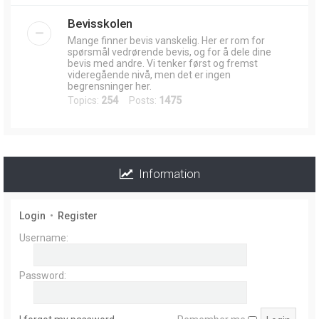
Bevisskolen
Mange finner bevis vanskelig. Her er rom for
spørsmål vedrørende bevis, og for å dele dine
bevis med andre. Vi tenker først og fremst
videregående nivå, men det er ingen
begrensninger her.
Topics:
254
Posts:
1475
Information
Login
•
Register
Username:
Password: