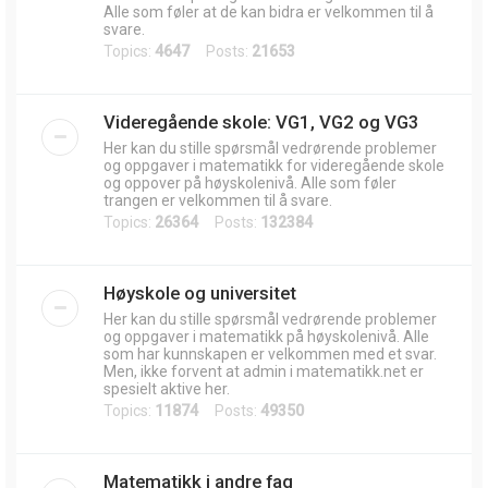
Alle som føler at de kan bidra er velkommen til å
svare.
Topics:
4647
Posts:
21653
Videregående skole: VG1, VG2 og VG3
Her kan du stille spørsmål vedrørende problemer
og oppgaver i matematikk for videregående skole
og oppover på høyskolenivå. Alle som føler
trangen er velkommen til å svare.
Topics:
26364
Posts:
132384
Høyskole og universitet
Her kan du stille spørsmål vedrørende problemer
og oppgaver i matematikk på høyskolenivå. Alle
som har kunnskapen er velkommen med et svar.
Men, ikke forvent at admin i matematikk.net er
spesielt aktive her.
Topics:
11874
Posts:
49350
Matematikk i andre fag