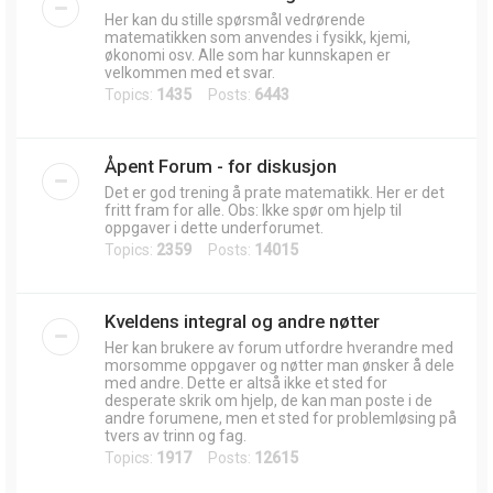
Her kan du stille spørsmål vedrørende
matematikken som anvendes i fysikk, kjemi,
økonomi osv. Alle som har kunnskapen er
velkommen med et svar.
Topics:
1435
Posts:
6443
Åpent Forum - for diskusjon
Det er god trening å prate matematikk. Her er det
fritt fram for alle. Obs: Ikke spør om hjelp til
oppgaver i dette underforumet.
Topics:
2359
Posts:
14015
Kveldens integral og andre nøtter
Her kan brukere av forum utfordre hverandre med
morsomme oppgaver og nøtter man ønsker å dele
med andre. Dette er altså ikke et sted for
desperate skrik om hjelp, de kan man poste i de
andre forumene, men et sted for problemløsing på
tvers av trinn og fag.
Topics:
1917
Posts:
12615