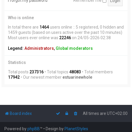
I forgot my password
Remember me
Who is online
In total there are
1464
users online :: 5 registered, 0 hidden and
1459 guests (based on users active over the past 10 minutes)
Most users ever online was
22246
on 24/05-2026 02:38
Legend:
Administrators
,
Global moderators
Statistics
Total posts
237316
• Total topics
48083
• Total members
17942
• Our newest member
estuarinewhole
Board index
All times are
UTC+02:00
Powered by
phpBB
™
• Design by
PlanetStyles