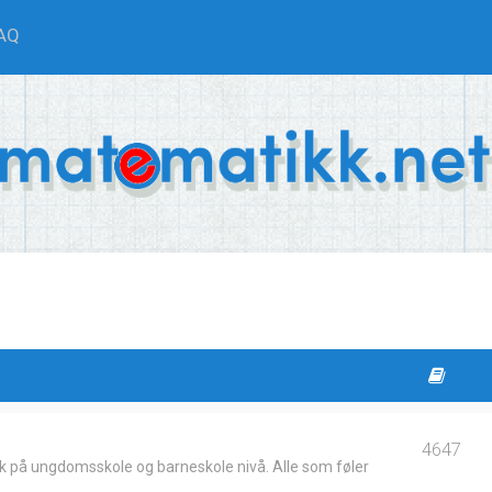
AQ
4647
k på ungdomsskole og barneskole nivå. Alle som føler