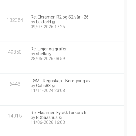
w
t
h
Re: Eksamen R2 og S2 vår - 26
e
132384
V
by
LektorH
l
i
09/07-2026 17:25
a
e
t
w
e
t
s
h
t
Re: Linjer og grafer
e
49350
p
V
by
shella
l
o
i
28/05-2026 08:59
a
s
e
t
t
w
e
t
s
h
t
LØM - Regnskap - Beregning av…
e
6443
p
V
by
Gabs88
l
o
i
11/11-2024 23:08
a
s
e
t
t
w
e
t
s
h
t
Re: Eksamen Fysikk forkurs ti…
e
14015
p
V
by
EDbaashus
l
o
i
11/06-2026 16:03
a
s
e
t
t
w
e