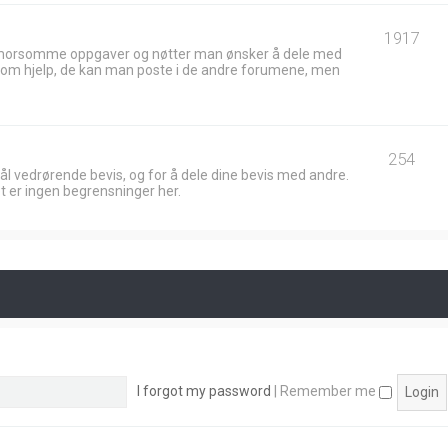
1917
 morsomme oppgaver og nøtter man ønsker å dele med
ik om hjelp, de kan man poste i de andre forumene, men
254
ål vedrørende bevis, og for å dele dine bevis med andre.
t er ingen begrensninger her.
I forgot my password
|
Remember me