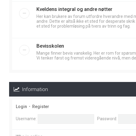
Kveldens integral og andre nøtter
Her kan brukere av forum utfordre hverandre med
andre. Dette er altså ikke et sted for desperate skr
et sted for problemløsing på tvers av trinn og fag.
Bevisskolen
Mange finner bevis vanskelig. Her er rom for spørsm
Vi tenker først og fremst videregående nivå, men de
Information
Login
•
Register
Username:
Password: