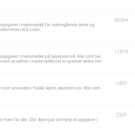
26364
 oppgaver i matematikk for videregående skole og
velkommen til å svare.
11874
 oppgaver i matematikk på høyskolenivå. Alle som har
ent at admin i matematikk.net er spesielt aktive her.
1435
 som anvendes i fysikk, kjemi, økonomi osv. Alle som
2359
t fram for alle. Obs: Ikke spør om hjelp til oppgaver i