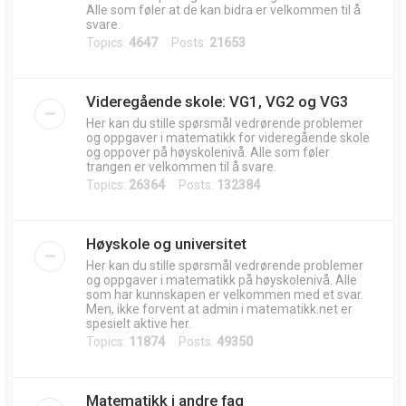
Alle som føler at de kan bidra er velkommen til å
svare.
Topics:
4647
Posts:
21653
Videregående skole: VG1, VG2 og VG3
Her kan du stille spørsmål vedrørende problemer
og oppgaver i matematikk for videregående skole
og oppover på høyskolenivå. Alle som føler
trangen er velkommen til å svare.
Topics:
26364
Posts:
132384
Høyskole og universitet
Her kan du stille spørsmål vedrørende problemer
og oppgaver i matematikk på høyskolenivå. Alle
som har kunnskapen er velkommen med et svar.
Men, ikke forvent at admin i matematikk.net er
spesielt aktive her.
Topics:
11874
Posts:
49350
Matematikk i andre fag