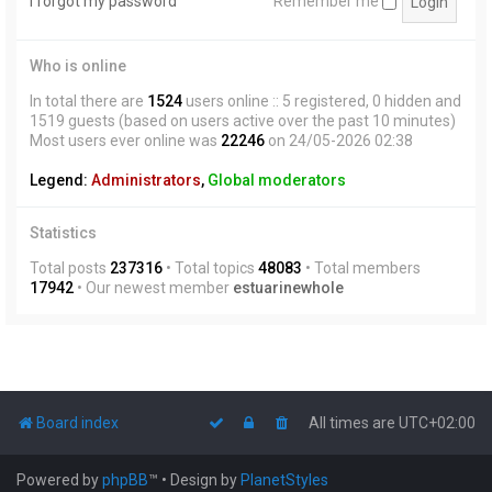
I forgot my password
Remember me
Who is online
In total there are
1524
users online :: 5 registered, 0 hidden and
1519 guests (based on users active over the past 10 minutes)
Most users ever online was
22246
on 24/05-2026 02:38
Legend:
Administrators
,
Global moderators
Statistics
Total posts
237316
• Total topics
48083
• Total members
17942
• Our newest member
estuarinewhole
Board index
All times are
UTC+02:00
Powered by
phpBB
™
• Design by
PlanetStyles