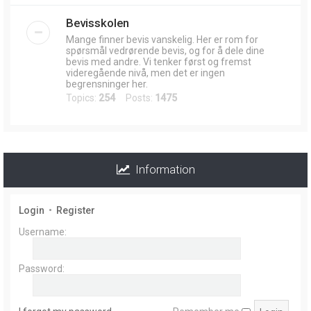
Bevisskolen
Mange finner bevis vanskelig. Her er rom for
spørsmål vedrørende bevis, og for å dele dine
bevis med andre. Vi tenker først og fremst
videregående nivå, men det er ingen
begrensninger her.
Topics:
254
Posts:
1475
Information
Login
•
Register
Username:
Password: