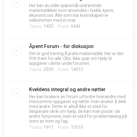
Her kan du stille spørsmål vedrørende
matematikken som anvendes i fysikk, kjemi,
økonomi osv. Alle som har kunnskapen er
velkommen med et svar.
Topics:
1435
Posts:
6443
Åpent Forum - for diskusjon
Det er god trening å prate matematikk. Her er det
fritt fram for alle. Obs: Ikke spør om hjelp til
oppgaver i dette underforumet.
Topics:
2359
Posts:
14015
Kveldens integral og andre nøtter
Her kan brukere av forum utfordre hverandre med
morsomme oppgaver og nøtter man ønsker å dele
med andre. Dette er altså ikke et sted for
desperate skrik om hjelp, de kan man poste i de
andre forumene, men et sted for problemløsing på
tvers av trinn og fag.
Topics:
1917
Posts:
12615