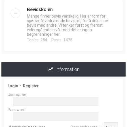
Bevisskolen
Mange finner bevis vanskelig. Her er rom for
spørsmål vedrørende bevis, og for å dele dine
bevis med andre. Vi tenker først og fremst
videregående nivå, men det er ingen
begrensninger her.
Topics:
254
Posts:
1475
Information
Login
•
Register
Username:
Password: