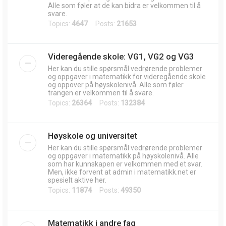
Alle som føler at de kan bidra er velkommen til å
svare.
Topics:
4647
Posts:
21653
Videregående skole: VG1, VG2 og VG3
Her kan du stille spørsmål vedrørende problemer
og oppgaver i matematikk for videregående skole
og oppover på høyskolenivå. Alle som føler
trangen er velkommen til å svare.
Topics:
26364
Posts:
132384
Høyskole og universitet
Her kan du stille spørsmål vedrørende problemer
og oppgaver i matematikk på høyskolenivå. Alle
som har kunnskapen er velkommen med et svar.
Men, ikke forvent at admin i matematikk.net er
spesielt aktive her.
Topics:
11874
Posts:
49350
Matematikk i andre fag