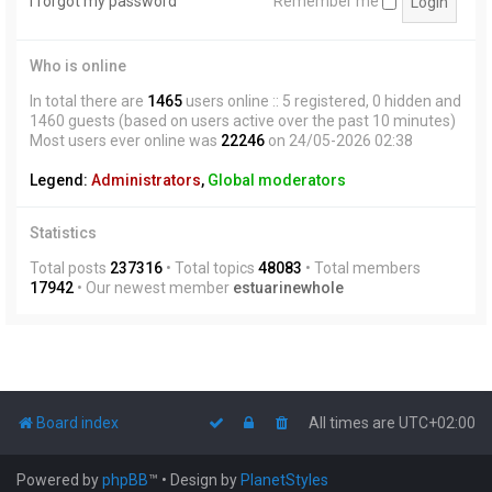
I forgot my password
Remember me
Who is online
In total there are
1465
users online :: 5 registered, 0 hidden and
1460 guests (based on users active over the past 10 minutes)
Most users ever online was
22246
on 24/05-2026 02:38
Legend:
Administrators
,
Global moderators
Statistics
Total posts
237316
• Total topics
48083
• Total members
17942
• Our newest member
estuarinewhole
Board index
All times are
UTC+02:00
Powered by
phpBB
™
• Design by
PlanetStyles