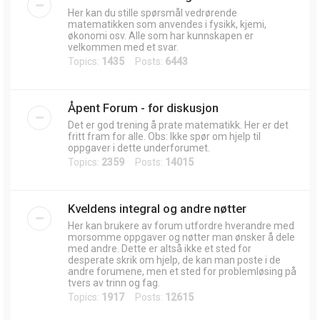
Her kan du stille spørsmål vedrørende
matematikken som anvendes i fysikk, kjemi,
økonomi osv. Alle som har kunnskapen er
velkommen med et svar.
Topics:
1435
Posts:
6443
Åpent Forum - for diskusjon
Det er god trening å prate matematikk. Her er det
fritt fram for alle. Obs: Ikke spør om hjelp til
oppgaver i dette underforumet.
Topics:
2359
Posts:
14015
Kveldens integral og andre nøtter
Her kan brukere av forum utfordre hverandre med
morsomme oppgaver og nøtter man ønsker å dele
med andre. Dette er altså ikke et sted for
desperate skrik om hjelp, de kan man poste i de
andre forumene, men et sted for problemløsing på
tvers av trinn og fag.
Topics:
1917
Posts:
12615