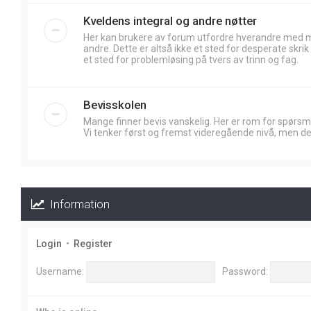
Kveldens integral og andre nøtter
Her kan brukere av forum utfordre hverandre med
andre. Dette er altså ikke et sted for desperate skr
et sted for problemløsing på tvers av trinn og fag.
Bevisskolen
Mange finner bevis vanskelig. Her er rom for spørsm
Vi tenker først og fremst videregående nivå, men de
Information
Login
•
Register
Username:
Password: