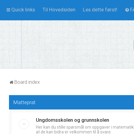
Quick links
Til Hovedsiden
Les dette først!
F
Board index
Matteprat
Ungdomsskolen og grunnskolen
Her kan du stille spørsmål om oppgaver i matematik
at de kan bidra er velkommen til å svare.