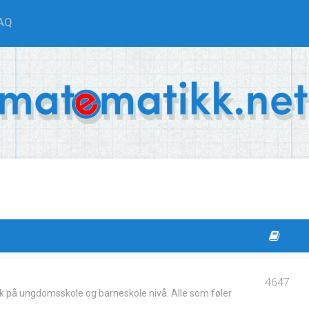
AQ
4647
k på ungdomsskole og barneskole nivå. Alle som føler