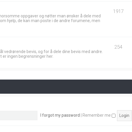
1917
 morsomme oppgaver og nøtter man ønsker å dele med
ik om hjelp, de kan man poste i de andre forumene, men
254
ål vedrørende bevis, og for å dele dine bevis med andre.
t er ingen begrensninger her.
I forgot my password
|
Remember me