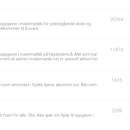
26364
 oppgaver i matematikk for videregående skole og
velkommen til å svare.
11874
 oppgaver i matematikk på høyskolenivå. Alle som har
ent at admin i matematikk.net er spesielt aktive her.
1435
 som anvendes i fysikk, kjemi, økonomi osv. Alle som
2359
t fram for alle. Obs: Ikke spør om hjelp til oppgaver i