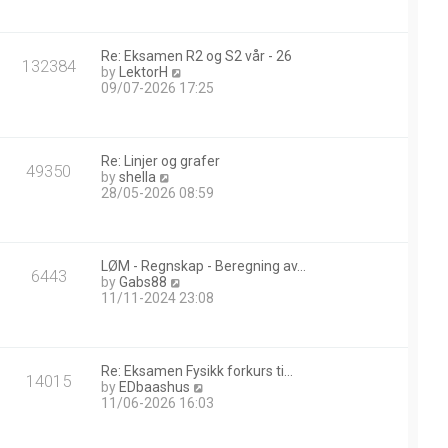
w
t
h
Re: Eksamen R2 og S2 vår - 26
e
132384
V
by
LektorH
l
i
09/07-2026 17:25
a
e
t
w
e
t
s
h
t
Re: Linjer og grafer
e
49350
p
V
by
shella
l
o
i
28/05-2026 08:59
a
s
e
t
t
w
e
t
s
h
t
LØM - Regnskap - Beregning av…
e
6443
p
V
by
Gabs88
l
o
i
11/11-2024 23:08
a
s
e
t
t
w
e
t
s
h
t
Re: Eksamen Fysikk forkurs ti…
e
14015
p
V
by
EDbaashus
l
o
i
11/06-2026 16:03
a
s
e
t
t
w
e