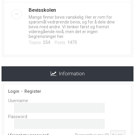
Bevisskolen
Mange finner bevis vanskelig. Her er rom for
spørsmål vedrørende bevis, og for å dele dine
bevis med andre. Vi tenker først og fremst
videregående nivå, men det er ingen
begrensninger her.
Topics:
254
Posts:
1475
Information
Login
•
Register
Username:
Password: