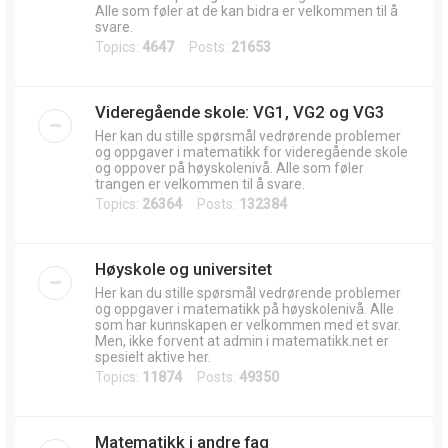
Alle som føler at de kan bidra er velkommen til å
svare.
Topics:
4647
Posts:
21653
Videregående skole: VG1, VG2 og VG3
Her kan du stille spørsmål vedrørende problemer
og oppgaver i matematikk for videregående skole
og oppover på høyskolenivå. Alle som føler
trangen er velkommen til å svare.
Topics:
26364
Posts:
132384
Høyskole og universitet
Her kan du stille spørsmål vedrørende problemer
og oppgaver i matematikk på høyskolenivå. Alle
som har kunnskapen er velkommen med et svar.
Men, ikke forvent at admin i matematikk.net er
spesielt aktive her.
Topics:
11874
Posts:
49350
Matematikk i andre fag