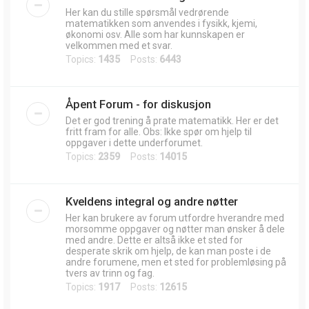
Her kan du stille spørsmål vedrørende
matematikken som anvendes i fysikk, kjemi,
økonomi osv. Alle som har kunnskapen er
velkommen med et svar.
Topics:
1435
Posts:
6443
Åpent Forum - for diskusjon
Det er god trening å prate matematikk. Her er det
fritt fram for alle. Obs: Ikke spør om hjelp til
oppgaver i dette underforumet.
Topics:
2359
Posts:
14015
Kveldens integral og andre nøtter
Her kan brukere av forum utfordre hverandre med
morsomme oppgaver og nøtter man ønsker å dele
med andre. Dette er altså ikke et sted for
desperate skrik om hjelp, de kan man poste i de
andre forumene, men et sted for problemløsing på
tvers av trinn og fag.
Topics:
1917
Posts:
12615