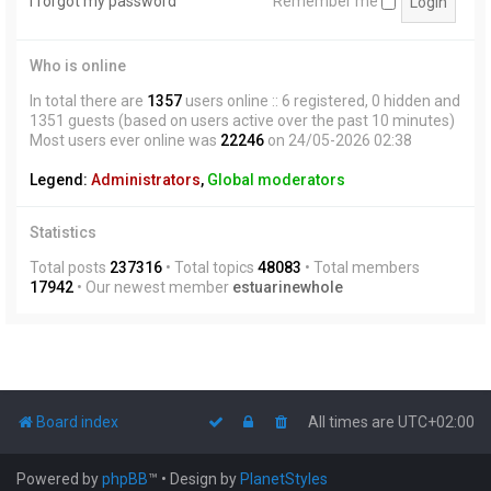
I forgot my password
Remember me
Who is online
In total there are
1357
users online :: 6 registered, 0 hidden and
1351 guests (based on users active over the past 10 minutes)
Most users ever online was
22246
on 24/05-2026 02:38
Legend:
Administrators
,
Global moderators
Statistics
Total posts
237316
• Total topics
48083
• Total members
17942
• Our newest member
estuarinewhole
Board index
All times are
UTC+02:00
Powered by
phpBB
™
• Design by
PlanetStyles